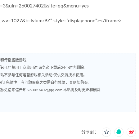
3&uin=260027402&site=qq&menu=yes
wv=1027&k=lvIumr9Z” style=”display:none”></iframe>
和传播盗版游戏.
用.严禁用于商业用途.请务必下载后24小时内删除.
本站不参与任何运营游戏相关活动,仅供交流技术使用。
保证完整性，有问题瑕疵之类需自行修复，否则勿购买。
来信告知 260027402@qq.com 本站将及时更正和删除.
分享到：