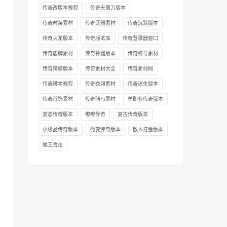
传奇改版本教程
传奇无限刀版本
传奇时装素材
传奇武器素材
传奇沉默版本
传奇火龙版本
传奇版本库
传奇登录器窗口
传奇盾牌素材
传奇神器版本
传奇称号素材
传奇精修版本
传奇素材大全
传奇素材网
传奇脚本教程
传奇衣服素材
传奇迷失版本
传奇首饰素材
传奇骑马素材
单职业传奇版本
变态传奇版本
嘟嘟传奇
复古传奇版本
小极品传奇版本
微变传奇版本
散人打金版本
星王合击