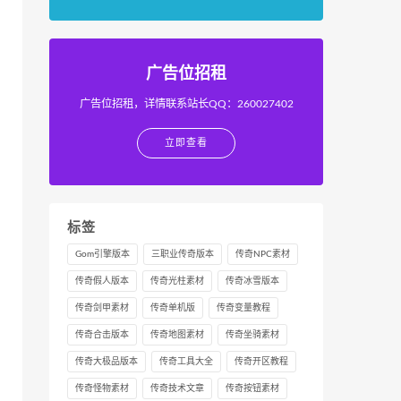
广告位招租
广告位招租，详情联系站长QQ：260027402
立即查看
标签
Gom引擎版本
三职业传奇版本
传奇NPC素材
传奇假人版本
传奇光柱素材
传奇冰雪版本
传奇剑甲素材
传奇单机版
传奇变量教程
传奇合击版本
传奇地图素材
传奇坐骑素材
传奇大极品版本
传奇工具大全
传奇开区教程
传奇怪物素材
传奇技术文章
传奇按钮素材