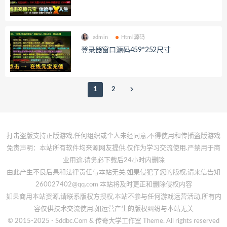
admin
Html源码
登录器窗口源码459*252尺寸
1
2
打击盗版支持正版游戏,任何组织或个人未经同意,不得使用和传播盗版游戏
免责声明：本站所有软件均来源网友提供.仅作为学习交流使用.严禁用于商
业用途.请务必下载后24小时内删除
由此产生不良后果和法律责任与本站无关,如果侵犯了您的版权,请来信告知
260027402@qq.com 本站将及时更正和删除侵权内容
如果商用本站资源,请联系版权方授权,本站不参与任何游戏运营活动,所有内
容仅供技术交流使用.如运营产生的版权纠纷与本站无关
© 2015-2025 - Sddbc.Com & 传奇大学工作室 Theme. All rights reserved