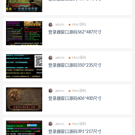
admin
Html源码
登录器窗口源码562*487尺寸
admin
Html源码
登录器窗口源码550*235尺寸
admin
Html源码
登录器窗口源码606*400尺寸
admin
Html源码
登录器窗口源码391*217尺寸