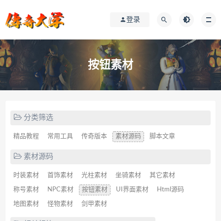
登录
按钮素材
分类筛选
精品教程
常用工具
传奇版本
素材源码
脚本文章
素材源码
时装素材
首饰素材
光柱素材
坐骑素材
其它素材
称号素材
NPC素材
按钮素材
UI界面素材
Html源码
地图素材
怪物素材
剑甲素材