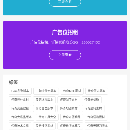
立即查看
广告位招租
广告位招租，详情联系站长QQ：260027402
立即查看
标签
Gom引擎版本
三职业传奇版本
传奇NPC素材
传奇假人版本
传奇光柱素材
传奇冰雪版本
传奇剑甲素材
传奇单机版
传奇变量教程
传奇合击版本
传奇地图素材
传奇坐骑素材
传奇大极品版本
传奇工具大全
传奇开区教程
传奇怪物素材
传奇技术文章
传奇按钮素材
传奇改版本教程
传奇无限刀版本