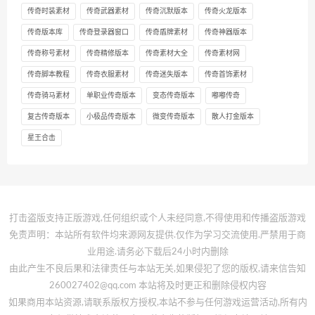
传奇时装素材
传奇武器素材
传奇沉默版本
传奇火龙版本
传奇版本库
传奇登录器窗口
传奇盾牌素材
传奇神器版本
传奇称号素材
传奇精修版本
传奇素材大全
传奇素材网
传奇脚本教程
传奇衣服素材
传奇迷失版本
传奇首饰素材
传奇骑马素材
单职业传奇版本
变态传奇版本
嘟嘟传奇
复古传奇版本
小极品传奇版本
微变传奇版本
散人打金版本
星王合击
打击盗版支持正版游戏,任何组织或个人未经同意,不得使用和传播盗版游戏
免责声明：本站所有软件均来源网友提供.仅作为学习交流使用.严禁用于商
业用途.请务必下载后24小时内删除
由此产生不良后果和法律责任与本站无关,如果侵犯了您的版权,请来信告知
260027402@qq.com 本站将及时更正和删除侵权内容
如果商用本站资源,请联系版权方授权,本站不参与任何游戏运营活动,所有内