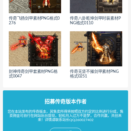
传奇飞扬剑甲素材PNG格式0
传奇八卦乾坤剑甲时装素材P
276
NG格式0110
封神传奇剑甲套素材PNG格
传奇无坚不摧剑甲素材PNG
式0047
格式0251
招募传奇版本作者
您在本站发布的传奇版本，其售卖所得将按照双方约定的比例进行分成，售
卖佣金可自行在网站后台提现，轻松月入过万不是梦，合作共赢，共创未
来！详情请联系站长QQ260027402