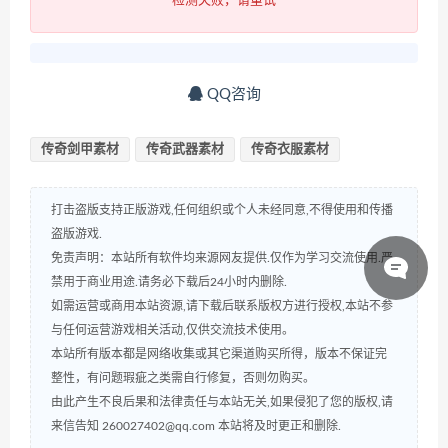
检测失败，请重试
QQ咨询
传奇剑甲素材
传奇武器素材
传奇衣服素材
打击盗版支持正版游戏,任何组织或个人未经同意,不得使用和传播
盗版游戏.
免责声明：本站所有软件均来源网友提供.仅作为学习交流使用.严
禁用于商业用途.请务必下载后24小时内删除.
如需运营或商用本站资源,请下载后联系版权方进行授权,本站不参
与任何运营游戏相关活动,仅供交流技术使用。
本站所有版本都是网络收集或其它渠道购买所得，版本不保证完
整性，有问题瑕疵之类需自行修复，否则勿购买。
由此产生不良后果和法律责任与本站无关,如果侵犯了您的版权,请
来信告知 260027402@qq.com 本站将及时更正和删除.