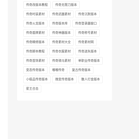
传奇改版本教程
传奇无限刀版本
传奇时装素材
传奇武器素材
传奇沉默版本
传奇火龙版本
传奇版本库
传奇登录器窗口
传奇盾牌素材
传奇神器版本
传奇称号素材
传奇精修版本
传奇素材大全
传奇素材网
传奇脚本教程
传奇衣服素材
传奇迷失版本
传奇首饰素材
传奇骑马素材
单职业传奇版本
变态传奇版本
嘟嘟传奇
复古传奇版本
小极品传奇版本
微变传奇版本
散人打金版本
星王合击