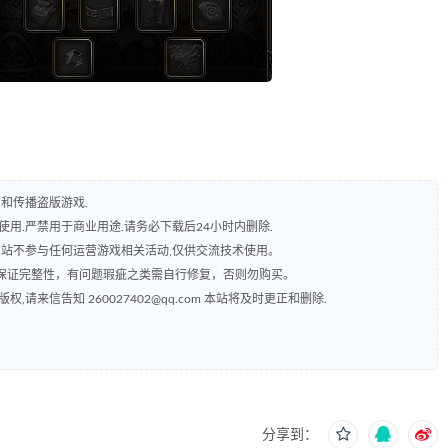
和传播盗版游戏.
用.严禁用于商业用途.请务必下载后24小时内删除.
本站不参与任何运营游戏相关活动,仅供交流技术使用。
保证完整性，有问题瑕疵之类需自行修复，否则勿购买。
来信告知 260027402@qq.com 本站将及时更正和删除.
分享到：