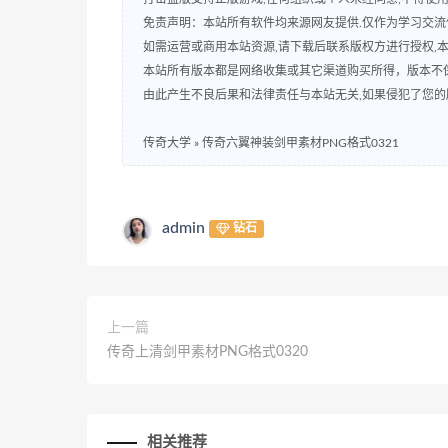
免责声明：本站所有软件均来源网友提供.仅作为学习交流使
如需运营或商用本站资源,请下载后联系版权方进行授权,
本站所有版本都是网络收集或其它渠道购买所得，版本不
由此产生不良后果和法律责任与本站无关,如果侵犯了您的版权,请
传奇大学
»
传奇六翼神装剑甲素材PNG格式0321
admin
钻石
上一篇
传奇上清剑甲素材PNG格式0320
相关推荐