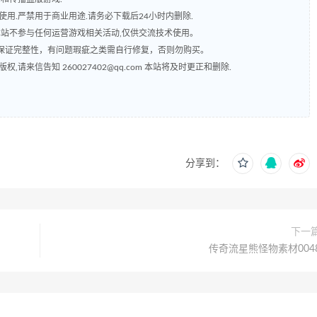
用.严禁用于商业用途.请务必下载后24小时内删除.
本站不参与任何运营游戏相关活动,仅供交流技术使用。
保证完整性，有问题瑕疵之类需自行修复，否则勿购买。
来信告知 260027402@qq.com 本站将及时更正和删除.
分享到：
下一
传奇流星熊怪物素材004