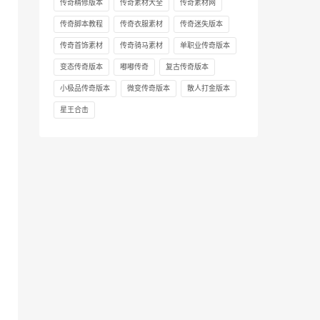
传奇精修版本
传奇素材大全
传奇素材网
传奇脚本教程
传奇衣服素材
传奇迷失版本
传奇首饰素材
传奇骑马素材
单职业传奇版本
变态传奇版本
嘟嘟传奇
复古传奇版本
小极品传奇版本
微变传奇版本
散人打金版本
星王合击