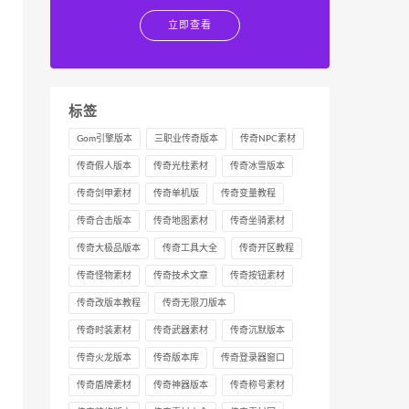
立即查看
标签
Gom引擎版本
三职业传奇版本
传奇NPC素材
传奇假人版本
传奇光柱素材
传奇冰雪版本
传奇剑甲素材
传奇单机版
传奇变量教程
传奇合击版本
传奇地图素材
传奇坐骑素材
传奇大极品版本
传奇工具大全
传奇开区教程
传奇怪物素材
传奇技术文章
传奇按钮素材
传奇改版本教程
传奇无限刀版本
传奇时装素材
传奇武器素材
传奇沉默版本
传奇火龙版本
传奇版本库
传奇登录器窗口
传奇盾牌素材
传奇神器版本
传奇称号素材