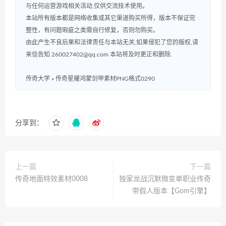
与任何运营游戏相关活动,仅供交流技术使用。
本站所有版本都是网络收集或其它渠道购买所得，版本不保证完
整性，有问题瑕疵之类需自行修复，否则勿购买。
由此产生不良后果和法律责任与本站无关,如果侵犯了您的版权,请
来信告知 260027402@qq.com 本站将及时更正和删除.
传奇大学
»
传奇星耀鸿蒙剑甲素材PNG格式0290
分享到：
上一篇
下一篇
传奇地面特效素材0008
独家龙战沉默微变单职业传奇
带假人版本【Gom引擎】