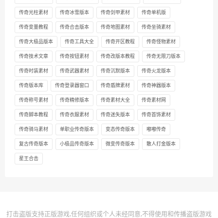
传奇光柱素材
传奇冰雪版本
传奇剑甲素材
传奇单机版
传奇变量教程
传奇合击版本
传奇地图素材
传奇坐骑素材
传奇大极品版本
传奇工具大全
传奇开区教程
传奇怪物素材
传奇技术文章
传奇按钮素材
传奇改版本教程
传奇无限刀版本
传奇时装素材
传奇武器素材
传奇沉默版本
传奇火龙版本
传奇版本库
传奇登录器窗口
传奇盾牌素材
传奇神器版本
传奇称号素材
传奇精修版本
传奇素材大全
传奇素材网
传奇脚本教程
传奇衣服素材
传奇迷失版本
传奇首饰素材
传奇骑马素材
单职业传奇版本
变态传奇版本
嘟嘟传奇
复古传奇版本
小极品传奇版本
微变传奇版本
散人打金版本
星王合击
打击盗版支持正版游戏,任何组织或个人未经同意,不得使用和传播盗版游戏