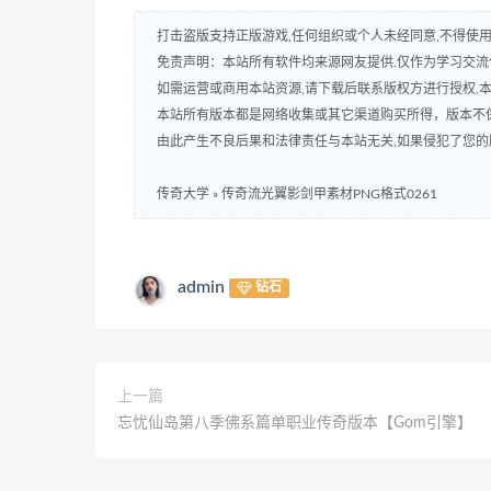
打击盗版支持正版游戏,任何组织或个人未经同意,不得使用
免责声明：本站所有软件均来源网友提供.仅作为学习交流使
如需运营或商用本站资源,请下载后联系版权方进行授权,
本站所有版本都是网络收集或其它渠道购买所得，版本不
由此产生不良后果和法律责任与本站无关,如果侵犯了您的版权,请
传奇大学
»
传奇流光翼影剑甲素材PNG格式0261
admin
钻石
上一篇
忘忧仙岛第八季佛系篇单职业传奇版本【Gom引擎】