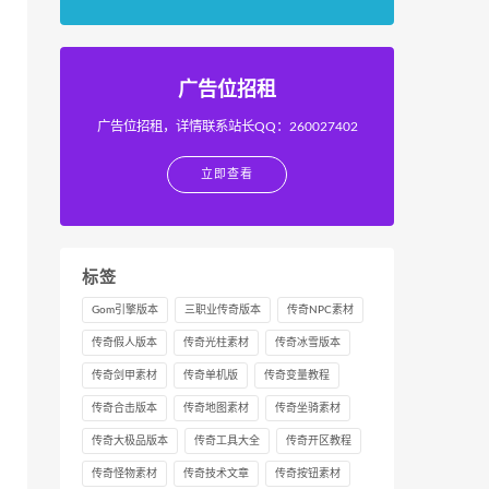
广告位招租
广告位招租，详情联系站长QQ：260027402
立即查看
标签
Gom引擎版本
三职业传奇版本
传奇NPC素材
传奇假人版本
传奇光柱素材
传奇冰雪版本
传奇剑甲素材
传奇单机版
传奇变量教程
传奇合击版本
传奇地图素材
传奇坐骑素材
传奇大极品版本
传奇工具大全
传奇开区教程
传奇怪物素材
传奇技术文章
传奇按钮素材