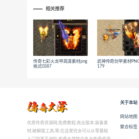
相关推荐
传奇七彩火龙甲高清素材png
武神传奇剑甲素材PN
格式0387
179
关于本站
网站地图
优质传奇资源网,免费教程,商业版本,装备素
聚合标签
材,破解版工具,等,在这里完全可以从零基础
入门到高手进阶,传奇大学联合各大传奇资源