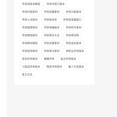
传奇改版本教程
传奇无限刀版本
传奇时装素材
传奇武器素材
传奇沉默版本
传奇火龙版本
传奇版本库
传奇登录器窗口
传奇盾牌素材
传奇神器版本
传奇称号素材
传奇精修版本
传奇素材大全
传奇素材网
传奇脚本教程
传奇衣服素材
传奇迷失版本
传奇首饰素材
传奇骑马素材
单职业传奇版本
变态传奇版本
嘟嘟传奇
复古传奇版本
小极品传奇版本
微变传奇版本
散人打金版本
星王合击