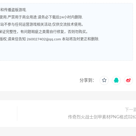
和传播盗版游戏.
用.严禁用于商业用途.请务必下载后24小时内删除.
本站不参与任何运营游戏相关活动,仅供交流技术使用。
保证完整性，有问题瑕疵之类需自行修复，否则勿购买。
来信告知 260027402@qq.com 本站将及时更正和删除.
分享到：
下一
传奇烈火战士剑甲素材PNG格式026