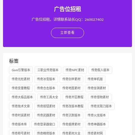
广告位招租
广告位招租，详情联系站长QQ：260027402
立即查看
标签
Gom引擎版本
三职业传奇版本
传奇NPC素材
传奇假人版本
传奇光柱素材
传奇冰雪版本
传奇剑甲素材
传奇单机版
传奇变量教程
传奇合击版本
传奇地图素材
传奇坐骑素材
传奇大极品版本
传奇工具大全
传奇开区教程
传奇怪物素材
传奇技术文章
传奇按钮素材
传奇改版本教程
传奇无限刀版本
传奇时装素材
传奇武器素材
传奇沉默版本
传奇火龙版本
传奇版本库
传奇登录器窗口
传奇盾牌素材
传奇神器版本
传奇称号素材
传奇精修版本
传奇素材大全
传奇素材网