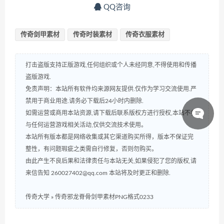
QQ咨询
传奇剑甲素材
传奇时装素材
传奇衣服素材
打击盗版支持正版游戏,任何组织或个人未经同意,不得使用和传播
盗版游戏.
免责声明：本站所有软件均来源网友提供.仅作为学习交流使用.严
禁用于商业用途.请务必下载后24小时内删除.
如需运营或商用本站资源,请下载后联系版权方进行授权,本站不参
与任何运营游戏相关活动,仅供交流技术使用。
本站所有版本都是网络收集或其它渠道购买所得，版本不保证完
整性，有问题瑕疵之类需自行修复，否则勿购买。
由此产生不良后果和法律责任与本站无关,如果侵犯了您的版权,请
来信告知 260027402@qq.com 本站将及时更正和删除.
传奇大学
»
传奇邪龙脊骨剑甲素材PNG格式0233