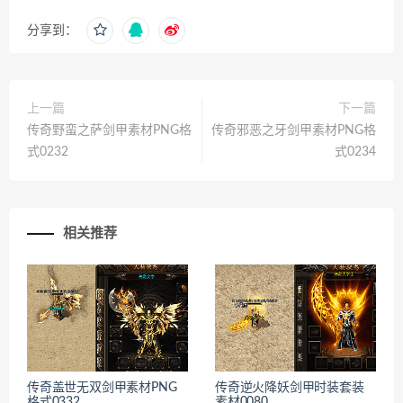
分享到：
上一篇
下一篇
传奇野蛮之萨剑甲素材PNG格
传奇邪恶之牙剑甲素材PNG格
式0232
式0234
相关推荐
传奇盖世无双剑甲素材PNG
传奇逆火降妖剑甲时装套装
格式0332
素材0080