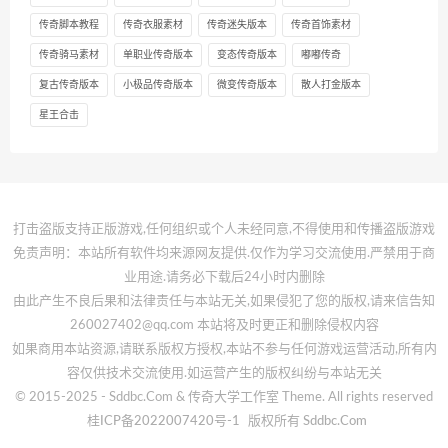
传奇脚本教程
传奇衣服素材
传奇迷失版本
传奇首饰素材
传奇骑马素材
单职业传奇版本
变态传奇版本
嘟嘟传奇
复古传奇版本
小极品传奇版本
微变传奇版本
散人打金版本
星王合击
打击盗版支持正版游戏,任何组织或个人未经同意,不得使用和传播盗版游戏
免责声明：本站所有软件均来源网友提供.仅作为学习交流使用.严禁用于商
业用途.请务必下载后24小时内删除
由此产生不良后果和法律责任与本站无关,如果侵犯了您的版权,请来信告知
260027402@qq.com 本站将及时更正和删除侵权内容
如果商用本站资源,请联系版权方授权,本站不参与任何游戏运营活动,所有内
容仅供技术交流使用.如运营产生的版权纠纷与本站无关
© 2015-2025 - Sddbc.Com & 传奇大学工作室 Theme. All rights reserved
桂ICP备2022007420号-1
版权所有 Sddbc.Com