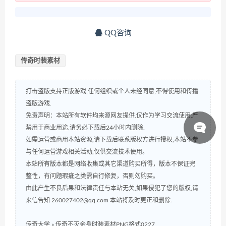
QQ咨询
传奇时装素材
打击盗版支持正版游戏,任何组织或个人未经同意,不得使用和传播
盗版游戏.
免责声明：本站所有软件均来源网友提供.仅作为学习交流使用.严
禁用于商业用途.请务必下载后24小时内删除.
如需运营或商用本站资源,请下载后联系版权方进行授权,本站不参
与任何运营游戏相关活动,仅供交流技术使用。
本站所有版本都是网络收集或其它渠道购买所得，版本不保证完
整性，有问题瑕疵之类需自行修复，否则勿购买。
由此产生不良后果和法律责任与本站无关,如果侵犯了您的版权,请
来信告知 260027402@qq.com 本站将及时更正和删除.
传奇大学
»
传奇不灭金身时装素材PNG格式0227