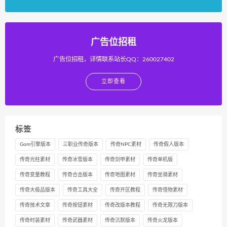
广告位招租
广告位招租，详情联系站长QQ：260027402
立即查看
标签
Gom引擎版本
三职业传奇版本
传奇NPC素材
传奇假人版本
传奇光柱素材
传奇冰雪版本
传奇剑甲素材
传奇单机版
传奇变量教程
传奇合击版本
传奇地图素材
传奇坐骑素材
传奇大极品版本
传奇工具大全
传奇开区教程
传奇怪物素材
传奇技术文章
传奇按钮素材
传奇改版本教程
传奇无限刀版本
传奇时装素材
传奇武器素材
传奇沉默版本
传奇火龙版本