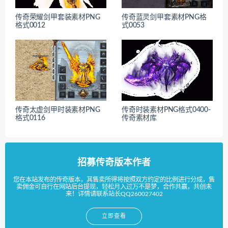
传奇荣耀剑甲套装素材PNG
传奇蓝灵剑甲套素材PNG格
格式0012
式0053
传奇太虚剑甲时装素材PNG
传奇时装素材PNG格式0400-
格式0116
传奇素材库
招募传奇版本作者
您在本站发布的传奇版本，其售卖所得将按照双方约定的比例进行分成，售
卖佣金可自行在网站后台提现，轻松月入过万不是梦，合作共赢，共创未
来！详情请联系站长QQ260027402
立即查看