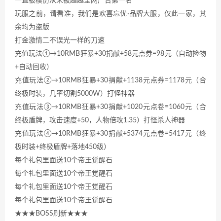
一直被模仿从未被超越全网广告第一名
玩服之前，请看准，我们是欢喜忘优·品牌大服，仅此一家，其
余均为盗版
打金激情二不误光一样的刀速
充值玩法①→10RMB狂暴+30捐献+58元点券=98元（自动捡物
+自动回收）
充值玩法②→10RMB狂暴+30捐献+1138元点券=1178元（合
终极时装，几率切割5000W）打怪神器
充值玩法③→10RMB狂暴+30捐献+1020元点卷=1060元（合
终极盾牌，攻击速度+50，人物倍攻1.35）打怪杀人神器
充值玩法④→10RMB狂暴+30捐献+5374元点卷=5417元（终
极时装+终极盾牌+落地450级）
每个礼包里面送10个帝王觉醒石
每个礼包里面送10个帝王觉醒石
每个礼包里面送10个帝王觉醒石
每个礼包里面送10个帝王觉醒石
★★★BOSS刷新★★★