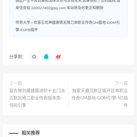
由此产生不良后果和法律责任与本站无关,如果侵犯了您的版权,请
来信告知 260027402@qq.com 本站将及时更正和删除.
传奇大学
»
欢喜忘忧神器激情无限刀单职业传奇GM基地-GOM引
擎-ESP/B插件
分享到：
上一篇
下一篇
复古神剑藏器篇进阶十五门派
独家天霸沉默正版开区单职业
沉默风格三职业传奇版本库-
传奇GM基地-GOM引擎-SD插
翎风引擎
件
相关推荐