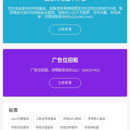
您在本站发布的传奇版本，其售卖所得将按照双方约定的比例进行分成，售
卖佣金可自行在网站后台提现，轻松月入过万不是梦，合作共赢，共创未
来！详情请联系站长QQ260027402
立即查看
广告位招租
广告位招租，详情联系站长QQ：260027402
立即查看
标签
Gom引擎版本
三职业传奇版本
传奇NPC素材
传奇假人版本
传奇光柱素材
传奇冰雪版本
传奇剑甲素材
传奇单机版