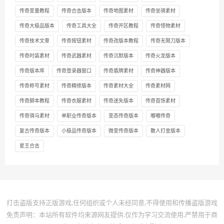
传奇变量教程
传奇合击版本
传奇地图素材
传奇坐骑素材
传奇大极品版本
传奇工具大全
传奇开区教程
传奇怪物素材
传奇技术文章
传奇按钮素材
传奇改版本教程
传奇无限刀版本
传奇时装素材
传奇武器素材
传奇沉默版本
传奇火龙版本
传奇版本库
传奇登录器窗口
传奇盾牌素材
传奇神器版本
传奇称号素材
传奇精修版本
传奇素材大全
传奇素材网
传奇脚本教程
传奇衣服素材
传奇迷失版本
传奇首饰素材
传奇骑马素材
单职业传奇版本
变态传奇版本
嘟嘟传奇
复古传奇版本
小极品传奇版本
微变传奇版本
散人打金版本
星王合击
打击盗版支持正版游戏,任何组织或个人未经同意,不得使用和传播盗版游戏
免责声明：本站所有软件均来源网友提供.仅作为学习交流使用.严禁用于商