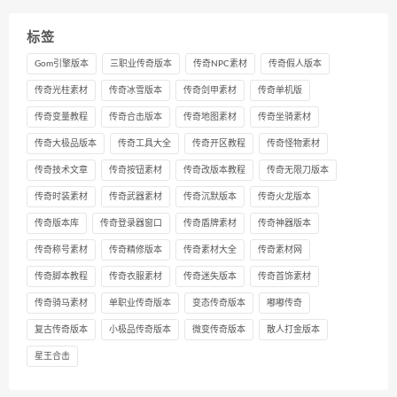
标签
Gom引擎版本
三职业传奇版本
传奇NPC素材
传奇假人版本
传奇光柱素材
传奇冰雪版本
传奇剑甲素材
传奇单机版
传奇变量教程
传奇合击版本
传奇地图素材
传奇坐骑素材
传奇大极品版本
传奇工具大全
传奇开区教程
传奇怪物素材
传奇技术文章
传奇按钮素材
传奇改版本教程
传奇无限刀版本
传奇时装素材
传奇武器素材
传奇沉默版本
传奇火龙版本
传奇版本库
传奇登录器窗口
传奇盾牌素材
传奇神器版本
传奇称号素材
传奇精修版本
传奇素材大全
传奇素材网
传奇脚本教程
传奇衣服素材
传奇迷失版本
传奇首饰素材
传奇骑马素材
单职业传奇版本
变态传奇版本
嘟嘟传奇
复古传奇版本
小极品传奇版本
微变传奇版本
散人打金版本
星王合击