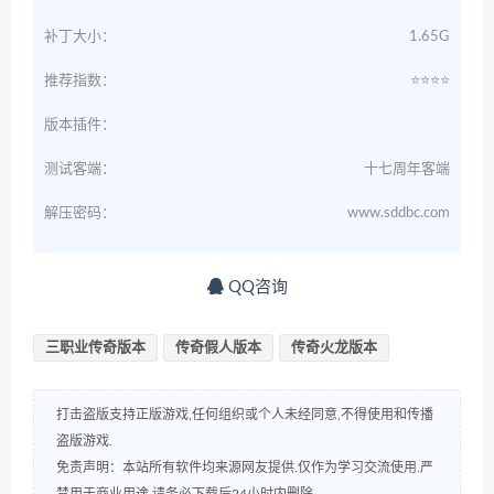
补丁大小：
1.65G
推荐指数：
⭐️⭐️⭐️⭐️
版本插件：
测试客端：
十七周年客端
解压密码：
www.sddbc.com
QQ咨询
三职业传奇版本
传奇假人版本
传奇火龙版本
打击盗版支持正版游戏,任何组织或个人未经同意,不得使用和传播
盗版游戏.
免责声明：本站所有软件均来源网友提供.仅作为学习交流使用.严
禁用于商业用途.请务必下载后24小时内删除.