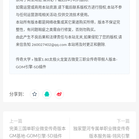
如需运营或商用本站资源,请下载后联系版权方进行授权,本站不参
与任何运营游戏相关活动,仅供交流技术使用。
本站所有版本都是网络收集或其它渠道购买所得，版本不保证完
整性，有问题瑕疵之类需自行修复，否则勿购买。
由此产生不良后果和法律责任与本站无关,如果侵犯了您的版权,请
来信告知 260027402@qq.com 本站将及时更正和删除.
传奇大学
»
独家1.80太极火龙复古微变三职业传奇带假人版本-
GOM引擎-SD插件
分享到：
上一篇
下一篇
完美三国单职业微变传奇版本
独家楚河专属单职业微变传奇
GM基地-GOM引擎-SD插件
版本服务端-翎风引擎