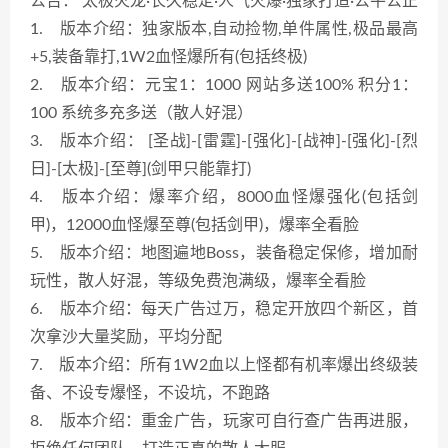
公告： 太极火龙·长久稳定·人气火爆·独家打造·公平公正
1. 版本介绍：独家版本,自动捡物,单件属性,极品最高
+5,装备靠打,1W2血怪爆所有(包括终极)
2. 版本介绍：元宝1：1000 网站多送100% 积分1：
100 系统多充多送（散人好混）
3. 版本介绍： [圣战]-[雷霆]-[强化]-[战神]-[强化]-[烈
日]-[太极]-[至尊](剑甲只能靠打)
4. 版本介绍：爆率介绍，8000血怪爆强化(包括剑
甲)，12000血怪爆至尊(包括剑甲)，爆率全看脸
5. 版本介绍：地图遍地Boss，装备稳定保修，增加耐
玩性，散人好混，等级免费泡满级，爆率全看脸
6. 版本介绍：每天广告过万，稳定开放四个新区，首
次拿沙大量奖励，平均分配
7. 版本介绍：所有1W2血以上怪都有机率爆出终级装
备、不设专爆怪，不设坑，不跑路
8. 版本介绍：重金广告，玩家可自行查广告再进服，