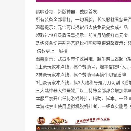
鹤啸苍穹．新版神器．独家首发.
所有装备全部靠打，一切看脸，长久服就看您是否
温馨提示：元宝可以找货币大使免费兑换成神晶
领取礼包升级盾温馨提示：前其月随便打点元宝
洗练装备切害割熟恶轻松扫图爽歪歪温馨提示：
倍数更上一城楼
温馨提示：武器附带切效果哦．越牛遍武器起飞
1土豪玩家冲点钱，搞个赞助号，爆率倍数吓人，
2神豪玩家冲点钱，搞个赞助号再搞个切害盾牌．．
3仙豪玩家冲点钱，搞3大陆称号是刀刀切割《盾
三大陆神器大师是鞭尸以上特殊全部都会增加爆
本服严禁开启任何游戏外挂，辅助．脚本。一经
本游戏禁止使用虚拟机脱机挂者，一经査实删号封