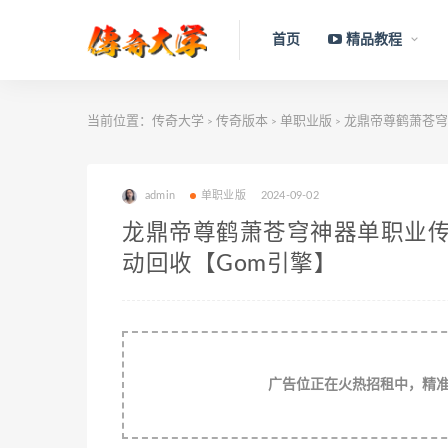
首页
精品教程
当前位置：
传奇大学
传奇版本
单职业版
龙鼎帝尊鹤萧苍穹神
>
>
>
admin
单职业版
2024-09-02
龙鼎帝尊鹤萧苍穹神器单职业传奇
动回收【Gom引擎】
广告位正在火热招租中，精准流