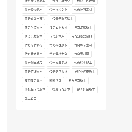
传奇大极品版本
传奇工具大全
传奇开区教程
传奇怪物素材
传奇技术文章
传奇按钮素材
传奇改版本教程
传奇无限刀版本
传奇时装素材
传奇武器素材
传奇沉默版本
传奇火龙版本
传奇版本库
传奇登录器窗口
传奇盾牌素材
传奇神器版本
传奇称号素材
传奇精修版本
传奇素材大全
传奇素材网
传奇脚本教程
传奇衣服素材
传奇迷失版本
传奇首饰素材
传奇骑马素材
单职业传奇版本
变态传奇版本
嘟嘟传奇
复古传奇版本
小极品传奇版本
微变传奇版本
散人打金版本
星王合击