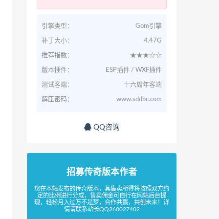
引擎类型：
Gom引擎
补丁大小：
4.47G
推荐指数：
★★★☆☆
版本插件：
ESP插件 / WXF插件
测试客端：
十六周年客端
解压密码：
www.sddbc.com
QQ咨询
招募传奇版本作者
您在本站发布的传奇版本，其售卖所得将按照双方约
定的比例进行分成，售卖佣金可自行在网站后台提
现，轻松月入过万不是梦，合作共赢，共创未来！详
情请联系站长QQ260027402