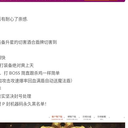
有耐心了崇感.
装备升星的切害酒合盾牌切害到
越快
打装备绝对爽上天
打 BOSS 简直跟杀鸡一样简单
加攻击攻速爆率回血满盾自动送魔法盾）
率
査实坚决封号处理
 P 封机器码永久黑名单！