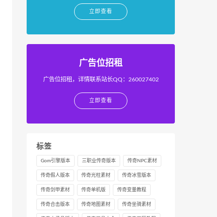
立即查看
广告位招租
广告位招租，详情联系站长QQ：260027402
立即查看
标签
Gom引擎版本
三职业传奇版本
传奇NPC素材
传奇假人版本
传奇光柱素材
传奇冰雪版本
传奇剑甲素材
传奇单机版
传奇变量教程
传奇合击版本
传奇地图素材
传奇坐骑素材