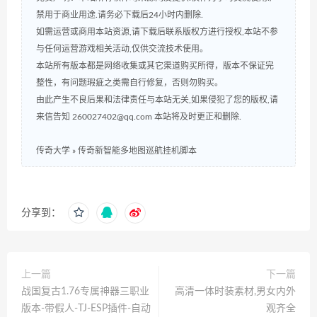
禁用于商业用途.请务必下载后24小时内删除.
如需运营或商用本站资源,请下载后联系版权方进行授权,本站不参
与任何运营游戏相关活动,仅供交流技术使用。
本站所有版本都是网络收集或其它渠道购买所得，版本不保证完
整性，有问题瑕疵之类需自行修复，否则勿购买。
由此产生不良后果和法律责任与本站无关,如果侵犯了您的版权,请
来信告知 260027402@qq.com 本站将及时更正和删除.
传奇大学
»
传奇新智能多地图巡航挂机脚本
分享到：
上一篇
下一篇
战国复古1.76专属神器三职业
高清一体时装素材,男女内外
版本-带假人-TJ-ESP插件-自动
观齐全