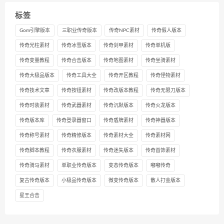
标签
Gom引擎版本
三职业传奇版本
传奇NPC素材
传奇假人版本
传奇光柱素材
传奇冰雪版本
传奇剑甲素材
传奇单机版
传奇变量教程
传奇合击版本
传奇地图素材
传奇坐骑素材
传奇大极品版本
传奇工具大全
传奇开区教程
传奇怪物素材
传奇技术文章
传奇按钮素材
传奇改版本教程
传奇无限刀版本
传奇时装素材
传奇武器素材
传奇沉默版本
传奇火龙版本
传奇版本库
传奇登录器窗口
传奇盾牌素材
传奇神器版本
传奇称号素材
传奇精修版本
传奇素材大全
传奇素材网
传奇脚本教程
传奇衣服素材
传奇迷失版本
传奇首饰素材
传奇骑马素材
单职业传奇版本
变态传奇版本
嘟嘟传奇
复古传奇版本
小极品传奇版本
微变传奇版本
散人打金版本
星王合击