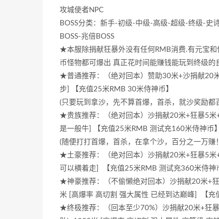
攻城使者NPC
BOSS分类：新手-初级-中级-高级-超级-终级-史诗
BOSS-兆倍BOSS
★本服除捐献狂暴外没有任何RMB消费.有元宝和
币怪物都可爆出 真正花时间能赚钱能玩到终级的
★普通推荐：（绝对回本）赞助30米+沙捐献20米
步] 【充值25米RMB 30米侍神币】
(只要玩到拿沙，先不算首爆，首杀，就沙奖励都
★贵族推荐：（绝对回本）沙捐献20米+狂暴5米+满
是一般牛] 【充值25米RMB 测试充160米侍神币
(随便打打首爆，首杀，在拿个沙，百分之一万赚！
★土豪推荐：（绝对回本）沙捐献20米+狂暴5米+满切
可以横着走] 【充值25米RMB 测试充360米侍神
★神豪推荐：（不偷懒绝对回本）沙捐献20米+狂暴5米
米 [高爆率 高切割 强大属性 已经到达巅峰] 【充
★终极推荐：（回本至少70%）沙捐献20米+狂暴5