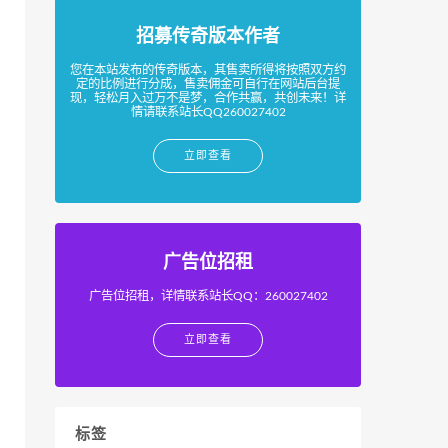
招募传奇版本作者
您在本站发布的传奇版本，其售卖所得将按照双方约
定的比例进行分成，售卖佣金可自行在网站后台提
现，轻松月入过万不是梦，合作共赢，共创未来！详
情请联系站长QQ260027402
立即查看
广告位招租
广告位招租，详情联系站长QQ：260027402
立即查看
标签