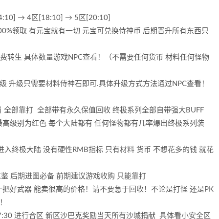
0] → 4区[18:10] → 5区[20:10]
00%领取 有元宝就有一切 元宝可兑换侍神币 后期晋升所有东西只
免费转生 具体数量游戏NPC查看！（不需要任何货币 材料任何怪物
00级 升级只需要材料侍神石即可.具体升级方式方法通过NPC查看！
肖 全部靠打 全部带有永久保值回收 终极系列全部自带强大BUFF
最高级别为红色 每个大陆都有 任何怪物都有几率爆出终极系列装
进入终极大陆 没有硬性RMB指标 只有材料 货币 不想花多的钱 就花
备重鉴 后期进图必备 前期建议游戏收购 只能靠打
一把好武器 能卖很高的价格！请不要急于回收！不论是打怪 还是PK
升！
-17:30 进行合区 新区沙巴克奖励当天所有沙城捐献 具体看小安全区