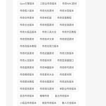
Gom引擎版本
三职业传奇版本
传奇NPC素材
传奇假人版本
传奇光柱素材
传奇冰雪版本
传奇剑甲素材
传奇单机版
传奇变量教程
传奇合击版本
传奇地图素材
传奇坐骑素材
传奇大极品版本
传奇工具大全
传奇开区教程
传奇怪物素材
传奇技术文章
传奇按钮素材
传奇改版本教程
传奇无限刀版本
传奇时装素材
传奇武器素材
传奇沉默版本
传奇火龙版本
传奇版本库
传奇登录器窗口
传奇盾牌素材
传奇神器版本
传奇称号素材
传奇精修版本
传奇素材大全
传奇素材网
传奇脚本教程
传奇衣服素材
传奇迷失版本
传奇首饰素材
传奇骑马素材
单职业传奇版本
变态传奇版本
嘟嘟传奇
复古传奇版本
小极品传奇版本
微变传奇版本
散人打金版本