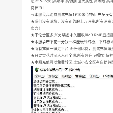
助)=1935米 [高爆率 高切割 强大属性 高等级 
侍神币】
→本服最高消费测试充值1910米侍神币 充多没
★我们没有暗坑，没有别的服上万消费.所有消费
卖力！
★不论合区多少次 装备永久回收RMB.RMB直接
★本服承若不花一分钱一样能玩到终极，下终极地
★所有充值一律走平台.无任何比例，测试充值赠送2
★只要肯花时间人人可全满.所有晋升 只需要 侍神
★本服充值可以免费转区.土城小安全区有自助转