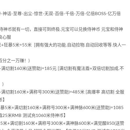
-神话-至尊-出尘-惊世-无双-百倍-千倍-万倍-亿倍BOSS-亿万倍
侍神币就有一切，直接可到终极.元宝可以兑换侍神币 元宝和侍神
良心服
+狂暴5米=55米 [拥有强大的功能.自动捡物.自动回收等等.快人一
百分之一万赚！)
切割160米(送赞助)=185元 [满切割有魔法盾+双倍切割加成.不
】
)
割160米+满称号300米(送赞助)=485米 [高爆率 高切割 全服
币】
+满切割160米+满称号300米+满神脉600米(送赞助)=1085
值25米RMB 测试充1060米侍神币】
米+满切割160米+满称号300米+满神脉600米+满觉醒850(送赞