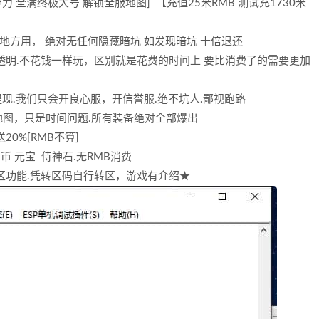
高神力 全满终极大号 解锁全服地图] 【充值25米RMB 测试充1730米
有地方用， 绝对无任何隐藏暗坑 如发现暗坑 十倍退还
透明.不花钱一样玩，区别就是花费的时间上 要比消费了的需要更加
提现.我们只会开良心服，开信誉服.绝不坑人.鄙视跑路
图，只是时间问题.所有装备绝对全部爆出
0%[RMB不算]
币 元宝 侍神石.无RMB消费
区功能.凭转区码自行转区，游戏有介绍★