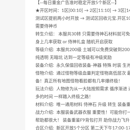
【···每日重金广告准时稳定开放5个新区···】
★开区时间：1区[00:10] → 2区[11:10] → 3区[14:1
测试区提前两小时开放 → 测试区回收元宝.开区1
需要侍神币
转生介绍： 本服共30转 只需要侍神石材料就可
身上几率获取 or 侍神礼盒 随机开启获取
等级介绍: 本服共200级 土城可以免费突破到2
纯透明 无暗坑 达到一定等级有冲级奖励
装备介绍: 永久保值回收装备-神器 特殊 时装 生
怪物介绍: 通过怪物等级血量判定怪物高低层次 
备！真正所有地图怪物看脸都有几率爆终极！
玩法介绍: 人物修为从一大陆按照需求 循序渐进 
多的时间 一样踏入终极之路！
材料介绍: 唯一通用材料 侍神石 升级 转生 装
战力介绍: 本服装备武器衣服 重要性！可能你打
帮助都很大！ 装备重鉴F9背包打开 助你战力飞
合区介绍: 新区开放5个分区 第二天下午17:00