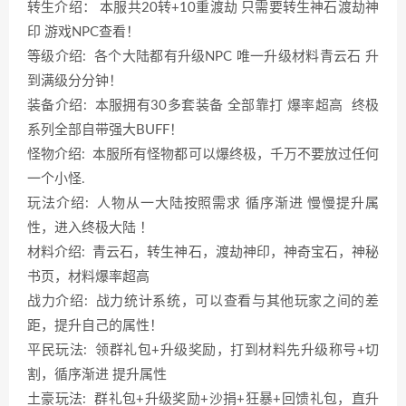
转生介绍： 本服共20转+10重渡劫 只需要转生神石渡劫神
印 游戏NPC查看！
等级介绍: 各个大陆都有升级NPC 唯一升级材料青云石 升
到满级分分钟！
装备介绍: 本服拥有30多套装备 全部靠打 爆率超高 终极
系列全部自带强大BUFF！
怪物介绍: 本服所有怪物都可以爆终极，千万不要放过任何
一个小怪.
玩法介绍: 人物从一大陆按照需求 循序渐进 慢慢提升属
性，进入终极大陆 ！
材料介绍: 青云石，转生神石，渡劫神印，神奇宝石，神秘
书页，材料爆率超高
战力介绍: 战力统计系统，可以查看与其他玩家之间的差
距，提升自己的属性！
平民玩法: 领群礼包+升级奖励，打到材料先升级称号+切
割，循序渐进 提升属性
土豪玩法: 群礼包+升级奖励+沙捐+狂暴+回馈礼包，直升