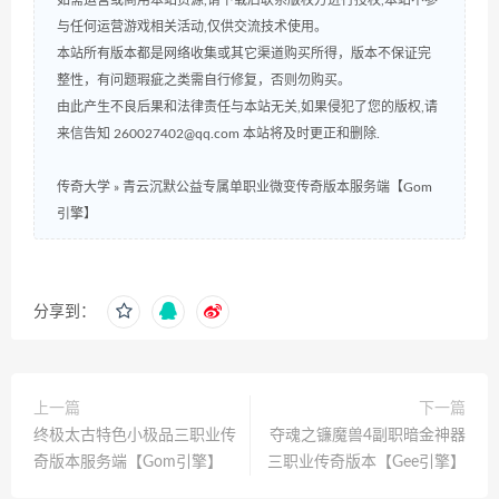
与任何运营游戏相关活动,仅供交流技术使用。
本站所有版本都是网络收集或其它渠道购买所得，版本不保证完
整性，有问题瑕疵之类需自行修复，否则勿购买。
由此产生不良后果和法律责任与本站无关,如果侵犯了您的版权,请
来信告知 260027402@qq.com 本站将及时更正和删除.
传奇大学
»
青云沉默公益专属单职业微变传奇版本服务端【Gom
引擎】
分享到：
上一篇
下一篇
终极太古特色小极品三职业传
夺魂之镰魔兽4副职暗金神器
奇版本服务端【Gom引擎】
三职业传奇版本【Gee引擎】