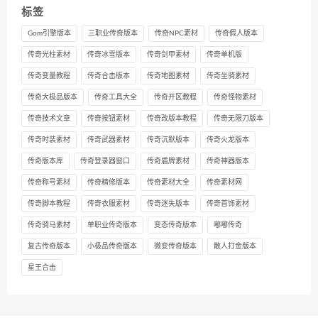
标签
Gom引擎版本
三职业传奇版本
传奇NPC素材
传奇假人版本
传奇光柱素材
传奇冰雪版本
传奇剑甲素材
传奇单机版
传奇变量教程
传奇合击版本
传奇地图素材
传奇坐骑素材
传奇大极品版本
传奇工具大全
传奇开区教程
传奇怪物素材
传奇技术文章
传奇按钮素材
传奇改版本教程
传奇无限刀版本
传奇时装素材
传奇武器素材
传奇沉默版本
传奇火龙版本
传奇版本库
传奇登录器窗口
传奇盾牌素材
传奇神器版本
传奇称号素材
传奇精修版本
传奇素材大全
传奇素材网
传奇脚本教程
传奇衣服素材
传奇迷失版本
传奇首饰素材
传奇骑马素材
单职业传奇版本
变态传奇版本
嘟嘟传奇
复古传奇版本
小极品传奇版本
微变传奇版本
散人打金版本
星王合击