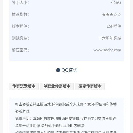
补丁大小：
7.66G
推荐指数：
★★★☆☆
版本插件：
ESP插件
测试客端：
十六周年客端
解压密码：
www.sddbc.com
QQ咨询
传奇沉默版本
单职业传奇版本
微变传奇版本
打击盗版支持正版游戏,任何组织或个人未经同意,不得使用和传播
盗版游戏.
免责声明：本站所有软件均来源网友提供.仅作为学习交流使用.严
禁用于商业用途.请务必下载后24小时内删除.
如需运营或商用本站资源,请下载后联系版权方进行授权,本站不参