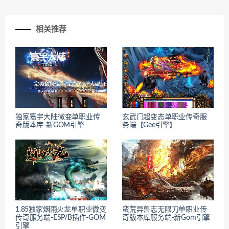
相关推荐
独家寰宇大陆微变单职业传
玄武门超变态单职业传奇服
奇版本库-新GOM引擎
务端【Gee引擎】
1.85独家烟雨火龙单职业微变
蛮荒异兽志无限刀单职业传
传奇服务端-ESP/B插件-GOM
奇版本库服务端-新Gom引擎
引擎