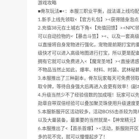
游戏攻略
■骨灰玩法■<：本服三职业平衡，战法道上线均
1.新手上线先领取<【官方礼包】><获得随身泡
2.充值38元在土城右下角<【充值回馈】><N
可以自动捡物的<【暴击斗笠】><、以及一套高级
以直接将自身宠物进行强化，宠物是前期打宝的
级快才可以进入高级地图进行打宝，所以更是配备
拥有它就可以免费进入<【魔宠圣地】><直接诱
不物品当然止如此，爆率、材料、时装、武林秘
3.本服推出了三种副本，骨灰玩家每天可免费领
取令牌，等待自身强大后再进入会更有效率！(副
4.升级当然少不了经验倍数的加成哦！玩家可以
勋章自带双倍经验可以叠加聚灵珠使用升级速度
5.本服新服开区活动较多，活动BOSS击杀较为
以及大量装备，最重要的当然就是<【神宠精元】
6.本服推出了<【首杀首爆】><活动，新服刚开
多的花不完，就可以慢慢起步了！