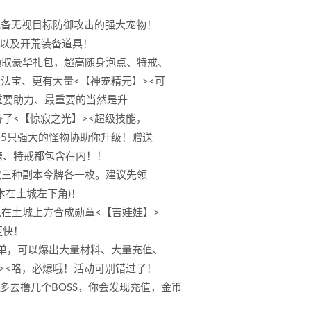
配备无视目标防御攻击的强大宠物！
点以及开荒装备道具！
PC领取豪华礼包，超高随身泡点、特戒、
法宝、更有大量<【神宠精元】><可
重要助力、最重要的当然是升
了<【惊寂之光】><超级技能，
惑5只强大的怪物协助你升级！赠送
籍、特戒都包含在内！！
取三种副本令牌各一枚。建议先领
本在土城左下角)！
先在土城上方合成勋章<【吉娃娃】>
更快！
简单，可以爆出大量材料、大量充值、
><咯，必爆哦！活动可别错过了！
区多去撸几个BOSS，你会发现充值，金币