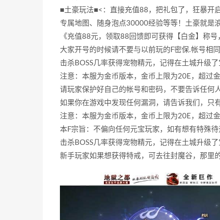
■土豪玩法■<：直接充值88，把礼包了，狂暴开
专属地图、随身泡点30000经验等等！土豪就是
《充值88元，领取88回馈即可获得【白金】称
大家开号的时候请不要与以前玩的F密保.帐号相
击杀BOSS几率获得宠物精元，记得在土城升级
注意：本服为金币版本，金币上限为20E，超过
请玩家保护好自己的帐号和密码，不要告诉任何人帐
如果你在游戏中发现任何漏洞，请告诉我们，只有
注意：本服为金币版本，金币上限为20E，超过
本F宗旨：不偏向任何元宝玩家，如有想有特殊待
击杀BOSS几率获得宠物精元，记得在土城升级
新手玩家如果想获得特戒，可去往封魔谷，那里