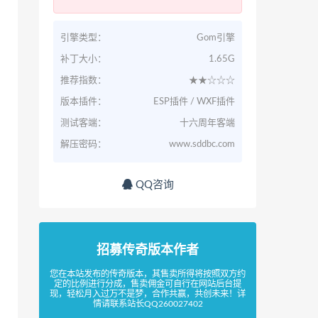
引擎类型：
Gom引擎
补丁大小：
1.65G
推荐指数：
★★☆☆☆
版本插件：
ESP插件 / WXF插件
测试客端：
十六周年客端
解压密码：
www.sddbc.com
QQ咨询
招募传奇版本作者
您在本站发布的传奇版本，其售卖所得将按照双方约
定的比例进行分成，售卖佣金可自行在网站后台提
现，轻松月入过万不是梦，合作共赢，共创未来！详
情请联系站长QQ260027402