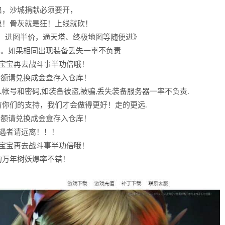
启，沙城捐献必须要开，
浪！骨灰就是狂！上线就砍！
号，进图半价，通天塔、终极地图等随便进》
同。如果相同出现装备丢失一率不负责
了宝宝再去战斗事半功倍哦！
金额请兑换成金盒存入仓库！
号和密码,如装备被盗,被骗,丢失装备服务器一率不负责.
你们的支持，我们才会做得更好！走的更远.
金额请兑换成金盒存入仓库！
遇者请远离！！！
了宝宝再去战斗事半功倍哦！
的万年树妖爆率不错！