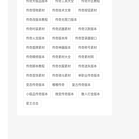
传奇大极品版本
传奇工具大全
传奇开区教程
传奇怪物素材
传奇技术文章
传奇按钮素材
传奇改版本教程
传奇无限刀版本
传奇时装素材
传奇武器素材
传奇沉默版本
传奇火龙版本
传奇版本库
传奇登录器窗口
传奇盾牌素材
传奇神器版本
传奇称号素材
传奇精修版本
传奇素材大全
传奇素材网
传奇脚本教程
传奇衣服素材
传奇迷失版本
传奇首饰素材
传奇骑马素材
单职业传奇版本
变态传奇版本
嘟嘟传奇
复古传奇版本
小极品传奇版本
微变传奇版本
散人打金版本
星王合击