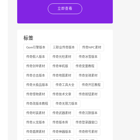
立即查看
标签
Gom引擎版本
三职业传奇版本
传奇NPC素材
传奇假人版本
传奇光柱素材
传奇冰雪版本
传奇剑甲素材
传奇单机版
传奇变量教程
传奇合击版本
传奇地图素材
传奇坐骑素材
传奇大极品版本
传奇工具大全
传奇开区教程
传奇怪物素材
传奇技术文章
传奇按钮素材
传奇改版本教程
传奇无限刀版本
传奇时装素材
传奇武器素材
传奇沉默版本
传奇火龙版本
传奇版本库
传奇登录器窗口
传奇盾牌素材
传奇神器版本
传奇称号素材