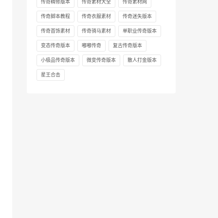
传奇精修版本
传奇素材大全
传奇素材网
传奇脚本教程
传奇衣服素材
传奇迷失版本
传奇首饰素材
传奇骑马素材
单职业传奇版本
变态传奇版本
嘟嘟传奇
复古传奇版本
小极品传奇版本
微变传奇版本
散人打金版本
星王合击