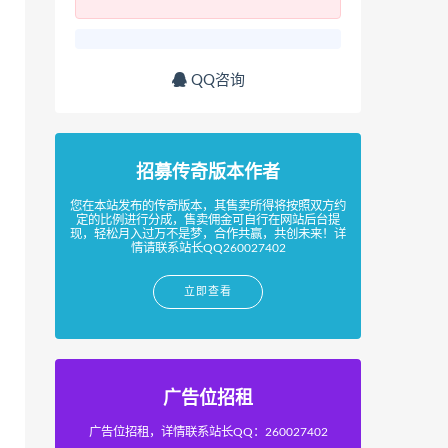
QQ咨询
招募传奇版本作者
您在本站发布的传奇版本，其售卖所得将按照双方约
定的比例进行分成，售卖佣金可自行在网站后台提
现，轻松月入过万不是梦，合作共赢，共创未来！详
情请联系站长QQ260027402
立即查看
广告位招租
广告位招租，详情联系站长QQ：260027402