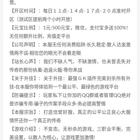
营。
【开区时间】：每日１１点-１４点-１７点-２０点准时开
区（测试区提前两个小时开放）
【元宝比例】：1元:500元宝，微信，支付宝多送100%！
无任何额外比例，充值走平台
【公司声明】：本服无任何消费陷阱·长久稳定·散人达金激
情两不误·相信您的眼光不会看走眼
【站长心声】：我们不缺人气、不缺激情、也未曾丢失对
传奇的那份执着·逍遥火龍·等你来战
【关于外挂】：关于外挂：最强ＧＫ插件完美封杀所有外
挂·在本服你将体验到一个最公平、最绿色的游戏平台
【防骗提示】：玩家私下让你加的QQ群或者管理QQ绝对
是诈骗专用·骗子的作案手段众多·务必提高警惕
【本服宗旨】：打造信誉好服，真正的公平公正良心大服
情怀还你一个真正的传奇
【游戏介绍】：不变态，无秒杀的游戏，三职业平衡，完
美设置，以散人为核心，让游戏更加激情!