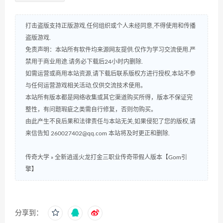
打击盗版支持正版游戏,任何组织或个人未经同意,不得使用和传播
盗版游戏.
免责声明：本站所有软件均来源网友提供.仅作为学习交流使用.严
禁用于商业用途.请务必下载后24小时内删除.
如需运营或商用本站资源,请下载后联系版权方进行授权,本站不参
与任何运营游戏相关活动,仅供交流技术使用。
本站所有版本都是网络收集或其它渠道购买所得，版本不保证完
整性，有问题瑕疵之类需自行修复，否则勿购买。
由此产生不良后果和法律责任与本站无关,如果侵犯了您的版权,请
来信告知 260027402@qq.com 本站将及时更正和删除.
传奇大学
»
全新逍遥火龙打金三职业传奇带假人版本【Gom引
擎】
分享到：