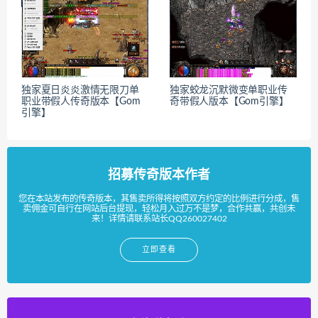
独家夏日炎炎激情无限刀单
独家蛟龙沉默微变单职业传
职业带假人传奇版本【Gom
奇带假人版本【Gom引擎】
引擎】
招募传奇版本作者
您在本站发布的传奇版本，其售卖所得将按照双方约定的比例进行分成，售
卖佣金可自行在网站后台提现，轻松月入过万不是梦，合作共赢，共创未
来！详情请联系站长QQ260027402
立即查看