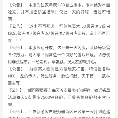
【公告】：本服为独家年庆1.80复古版本，版本绝对市面
独家，并有加密防盗措施！仅此一家的好服，错过可惜
啊。
【公告】：道士不再残废，群体施毒术,50级召唤3级白
虎,55级召唤7级白虎,67级召唤7级白虎两只，道士不再沉
默！！！
【公告】：本服长期开放，这不是一天闪服，装备等级需
各位努力，请大家共同营造一个良好的游戏环境，请勿使
用非法程序，一经发现，零容忍。祝大家游戏开心。
【公告】：为提高人物属性方便玩家打宝，特设置各种
NPC，龙的传人，转生服务，爵位捐献，天下第一，武林
盟主等。
【公告】：龍門镖局镖车每天五次最多4亿经验，镇远镖局
活动每天5次最多7500W经验，回收系统经验都不容小
觑。
【公告】：回馈新老客户服务器首区开区第一天打到逍遥