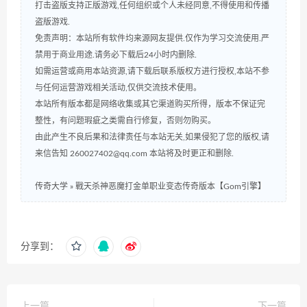
打击盗版支持正版游戏,任何组织或个人未经同意,不得使用和传播
盗版游戏.
免责声明：本站所有软件均来源网友提供.仅作为学习交流使用.严
禁用于商业用途.请务必下载后24小时内删除.
如需运营或商用本站资源,请下载后联系版权方进行授权,本站不参
与任何运营游戏相关活动,仅供交流技术使用。
本站所有版本都是网络收集或其它渠道购买所得，版本不保证完
整性，有问题瑕疵之类需自行修复，否则勿购买。
由此产生不良后果和法律责任与本站无关,如果侵犯了您的版权,请
来信告知 260027402@qq.com 本站将及时更正和删除.
传奇大学
»
戰天杀神恶魔打金单职业变态传奇版本【Gom引擎】
分享到：
上一篇
下一篇