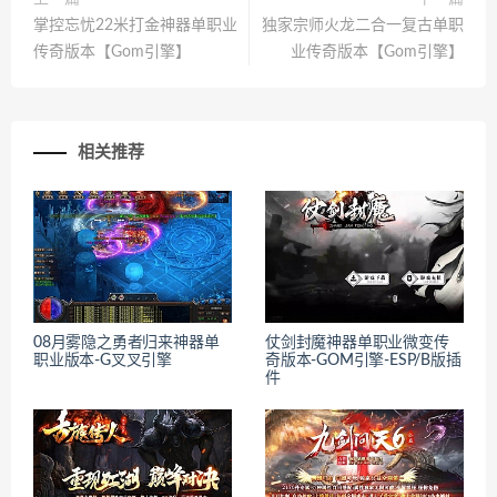
掌控忘忧22米打金神器单职业
独家宗师火龙二合一复古单职
传奇版本【Gom引擎】
业传奇版本【Gom引擎】
相关推荐
08月雾隐之勇者归来神器单
仗剑封魔神器单职业微变传
职业版本-G叉叉引擎
奇版本-GOM引擎-ESP/B版插
件