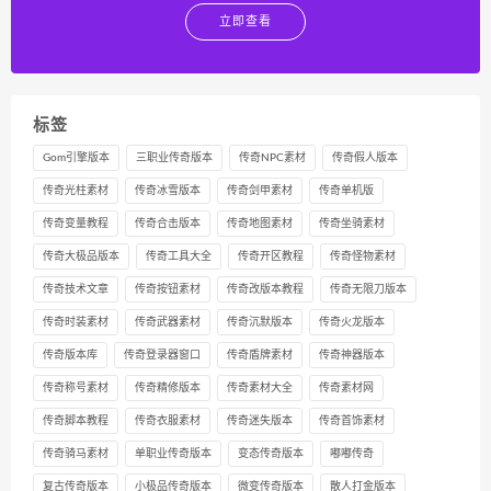
立即查看
标签
Gom引擎版本
三职业传奇版本
传奇NPC素材
传奇假人版本
传奇光柱素材
传奇冰雪版本
传奇剑甲素材
传奇单机版
传奇变量教程
传奇合击版本
传奇地图素材
传奇坐骑素材
传奇大极品版本
传奇工具大全
传奇开区教程
传奇怪物素材
传奇技术文章
传奇按钮素材
传奇改版本教程
传奇无限刀版本
传奇时装素材
传奇武器素材
传奇沉默版本
传奇火龙版本
传奇版本库
传奇登录器窗口
传奇盾牌素材
传奇神器版本
传奇称号素材
传奇精修版本
传奇素材大全
传奇素材网
传奇脚本教程
传奇衣服素材
传奇迷失版本
传奇首饰素材
传奇骑马素材
单职业传奇版本
变态传奇版本
嘟嘟传奇
复古传奇版本
小极品传奇版本
微变传奇版本
散人打金版本