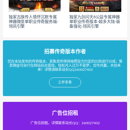
独家古族传人情怀沉默专属
独家九剑问天6公益专属神器
神器微变单职业传奇服务端-
单职业传奇版本-超多大陆-装
翎风引擎
备强化-翎风引擎
招募传奇版本作者
您在本站发布的传奇版本，其售卖所得将按照双方约定的比例进行分成，售
卖佣金可自行在网站后台提现，轻松月入过万不是梦，合作共赢，共创未
来！详情请联系站长QQ260027402
立即查看
广告位招租
广告位招租，详情联系站长QQ：260027402