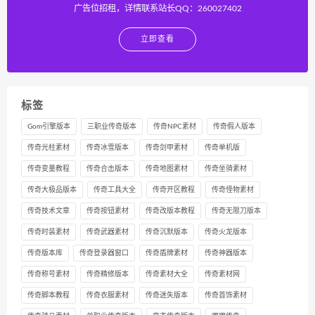
广告位招租，详情联系站长QQ：260027402
立即查看
标签
Gom引擎版本
三职业传奇版本
传奇NPC素材
传奇假人版本
传奇光柱素材
传奇冰雪版本
传奇剑甲素材
传奇单机版
传奇变量教程
传奇合击版本
传奇地图素材
传奇坐骑素材
传奇大极品版本
传奇工具大全
传奇开区教程
传奇怪物素材
传奇技术文章
传奇按钮素材
传奇改版本教程
传奇无限刀版本
传奇时装素材
传奇武器素材
传奇沉默版本
传奇火龙版本
传奇版本库
传奇登录器窗口
传奇盾牌素材
传奇神器版本
传奇称号素材
传奇精修版本
传奇素材大全
传奇素材网
传奇脚本教程
传奇衣服素材
传奇迷失版本
传奇首饰素材