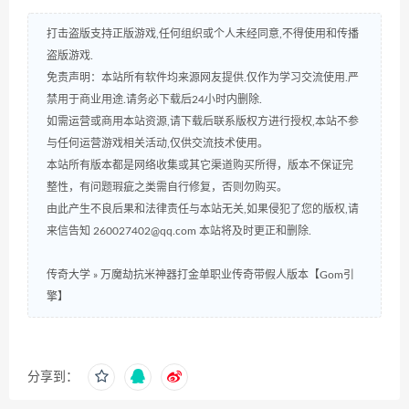
打击盗版支持正版游戏,任何组织或个人未经同意,不得使用和传播
盗版游戏.
免责声明：本站所有软件均来源网友提供.仅作为学习交流使用.严
禁用于商业用途.请务必下载后24小时内删除.
如需运营或商用本站资源,请下载后联系版权方进行授权,本站不参
与任何运营游戏相关活动,仅供交流技术使用。
本站所有版本都是网络收集或其它渠道购买所得，版本不保证完
整性，有问题瑕疵之类需自行修复，否则勿购买。
由此产生不良后果和法律责任与本站无关,如果侵犯了您的版权,请
来信告知 260027402@qq.com 本站将及时更正和删除.
传奇大学
»
万魔劫抗米神器打金单职业传奇带假人版本【Gom引
擎】
分享到：