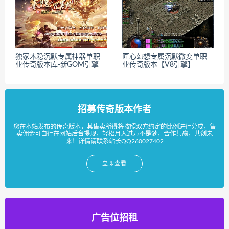
独家木隐沉默专属神器单职
匠心幻想专属沉默微变单职
业传奇版本库-新GOM引擎
业传奇版本【V8引擎】
招募传奇版本作者
您在本站发布的传奇版本，其售卖所得将按照双方约定的比例进行分成，售
卖佣金可自行在网站后台提现，轻松月入过万不是梦，合作共赢，共创未
来！详情请联系站长QQ260027402
立即查看
广告位招租