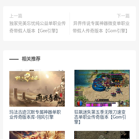
上一篇
下一篇
独家完美忘忧纯公益单职业传
异界传说专属神器微变单职业
奇带假人版本【Gee引擎】
带假人传奇版本【Gom引擎】
相关推荐
玛法古迹沉默专属神器单职
狂飙迷失第五季无限刀速变
业传奇版本库-翎风引擎
态单职业传奇版本【Gom引
擎】