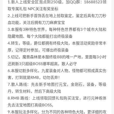
1.新人上线安全区泡点到250级，加QQ群：18688523领
取专属礼包 NPC关注有奖坐标
2.上线可把新手首饰丢在地上拾取鉴定，鉴定后具有刀刀秒
血功能，关注后拥有刀刀麻痹宝宝
3.本服有3种特色世界，每种特色世界都有3个城市大陆和
隐藏地图、每个大陆都能打出终极装备
4.转生，等级，爵位都拥有终极大陆，本服活动奖励非常丰
厚，记得定时参加，可爆出终极装备
5.切记，魔兽森林是本服终极BB的唯一产地，里面每3小时
还刷新3只超级BOSS爆率超高，散人必守
6.本服切割多样化，九星装备对人物，怪物都可照成真实伤
害，打到就是RMB，切勿丢弃！
7.散人路线：先去新手地图打元宝，金刚石，装备，等级
丹，转生材料，然后下高级大陆
8.RMB 路线：上线领取回馈礼包购买法宝，进行元神练体
先去法宝地图打高级BOSS。
9.本服玩法多样化，分为不同的各种特色大陆，更详细的攻