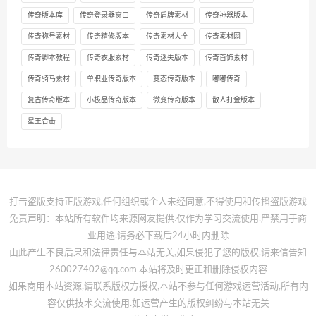
传奇版本库
传奇登录器窗口
传奇盾牌素材
传奇神器版本
传奇称号素材
传奇精修版本
传奇素材大全
传奇素材网
传奇脚本教程
传奇衣服素材
传奇迷失版本
传奇首饰素材
传奇骑马素材
单职业传奇版本
变态传奇版本
嘟嘟传奇
复古传奇版本
小极品传奇版本
微变传奇版本
散人打金版本
星王合击
打击盗版支持正版游戏,任何组织或个人未经同意,不得使用和传播盗版游戏
免责声明：本站所有软件均来源网友提供.仅作为学习交流使用.严禁用于商
业用途.请务必下载后24小时内删除
由此产生不良后果和法律责任与本站无关,如果侵犯了您的版权,请来信告知
260027402@qq.com 本站将及时更正和删除侵权内容
如果商用本站资源,请联系版权方授权,本站不参与任何游戏运营活动,所有内
容仅供技术交流使用.如运营产生的版权纠纷与本站无关