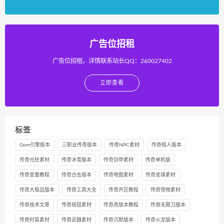
广告位招租
广告位招租，详情联系站长QQ：260027402
立即查看
标签
Gom引擎版本
三职业传奇版本
传奇NPC素材
传奇假人版本
传奇光柱素材
传奇冰雪版本
传奇剑甲素材
传奇单机版
传奇变量教程
传奇合击版本
传奇地图素材
传奇坐骑素材
传奇大极品版本
传奇工具大全
传奇开区教程
传奇怪物素材
传奇技术文章
传奇按钮素材
传奇改版本教程
传奇无限刀版本
传奇时装素材
传奇武器素材
传奇沉默版本
传奇火龙版本