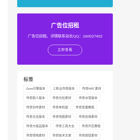
广告位招租
广告位招租，详情联系站长QQ：260027402
立即查看
标签
Gom引擎版本
三职业传奇版本
传奇NPC素材
传奇假人版本
传奇光柱素材
传奇冰雪版本
传奇剑甲素材
传奇单机版
传奇变量教程
传奇合击版本
传奇地图素材
传奇坐骑素材
传奇大极品版本
传奇工具大全
传奇开区教程
传奇怪物素材
传奇技术文章
传奇按钮素材