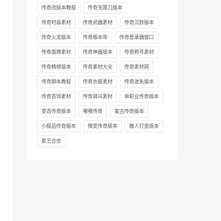
传奇改版本教程
传奇无限刀版本
传奇时装素材
传奇武器素材
传奇沉默版本
传奇火龙版本
传奇版本库
传奇登录器窗口
传奇盾牌素材
传奇神器版本
传奇称号素材
传奇精修版本
传奇素材大全
传奇素材网
传奇脚本教程
传奇衣服素材
传奇迷失版本
传奇首饰素材
传奇骑马素材
单职业传奇版本
变态传奇版本
嘟嘟传奇
复古传奇版本
小极品传奇版本
微变传奇版本
散人打金版本
星王合击