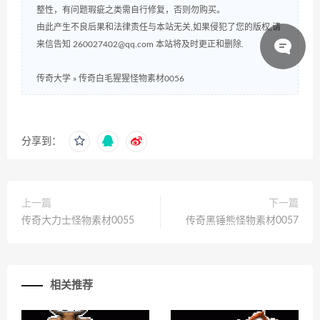
整性，有问题瑕疵之类需自行修复，否则勿购买。
由此产生不良后果和法律责任与本站无关,如果侵犯了您的版权,请
来信告知 260027402@qq.com 本站将及时更正和删除.
传奇大学
»
传奇白毛猩猩怪物素材0056
分享到：
上一篇
下一篇
传奇大力士怪物素材0055
传奇黑锤熊怪物素材0057
相关推荐