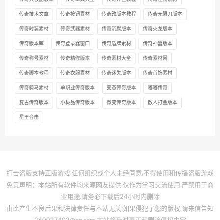
传奇技术文章
传奇按钮素材
传奇改版本教程
传奇无限刀版本
传奇时装素材
传奇武器素材
传奇沉默版本
传奇火龙版本
传奇版本库
传奇登录器窗口
传奇盾牌素材
传奇神器版本
传奇称号素材
传奇精修版本
传奇素材大全
传奇素材网
传奇脚本教程
传奇衣服素材
传奇迷失版本
传奇首饰素材
传奇骑马素材
单职业传奇版本
变态传奇版本
嘟嘟传奇
复古传奇版本
小极品传奇版本
微变传奇版本
散人打金版本
星王合击
打击盗版支持正版游戏,任何组织或个人未经同意,不得使用和传播盗版游戏
免责声明：本站所有软件均来源网友提供.仅作为学习交流使用.严禁用于商
业用途.请务必下载后24小时内删除
由此产生不良后果和法律责任与本站无关,如果侵犯了您的版权,请来信告知