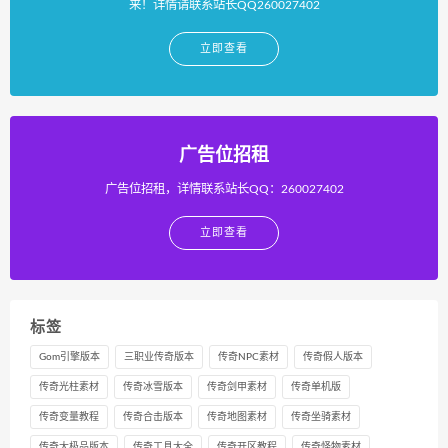
来！详情请联系站长QQ260027402
立即查看
广告位招租
广告位招租，详情联系站长QQ：260027402
立即查看
标签
Gom引擎版本
三职业传奇版本
传奇NPC素材
传奇假人版本
传奇光柱素材
传奇冰雪版本
传奇剑甲素材
传奇单机版
传奇变量教程
传奇合击版本
传奇地图素材
传奇坐骑素材
传奇大极品版本
传奇工具大全
传奇开区教程
传奇怪物素材