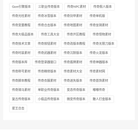
Gom引擎版本
三职业传奇版本
传奇NPC素材
传奇假人版本
传奇光柱素材
传奇冰雪版本
传奇剑甲素材
传奇单机版
传奇变量教程
传奇合击版本
传奇地图素材
传奇坐骑素材
传奇大极品版本
传奇工具大全
传奇开区教程
传奇怪物素材
传奇技术文章
传奇按钮素材
传奇改版本教程
传奇无限刀版本
传奇时装素材
传奇武器素材
传奇沉默版本
传奇火龙版本
传奇版本库
传奇登录器窗口
传奇盾牌素材
传奇神器版本
传奇称号素材
传奇精修版本
传奇素材大全
传奇素材网
传奇脚本教程
传奇衣服素材
传奇迷失版本
传奇首饰素材
传奇骑马素材
单职业传奇版本
变态传奇版本
嘟嘟传奇
复古传奇版本
小极品传奇版本
微变传奇版本
散人打金版本
星王合击