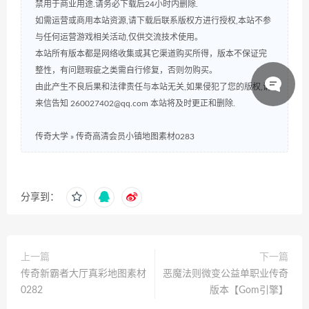
禁用于商业用途.请务必下载后24小时内删除.
如需运营或商用本站资源,请下载后联系版权方进行授权,本站不参
与任何运营游戏相关活动,仅供交流技术使用。
本站所有版本都是网络收集或其它渠道购买所得，版本不保证完
整性，有问题瑕疵之类需自行修复，否则勿购买。
由此产生不良后果和法律责任与本站无关,如果侵犯了您的版权,请
来信告知 260027402@qq.com 本站将及时更正和删除.
传奇大学
»
传奇高清会员小镇地图素材0283
分享到：
上一篇
下一篇
传奇新霸者大厅真彩地图素材
恶魔法则微变公益单职业传奇
0282
版本【Gom引擎】