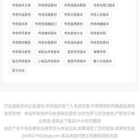
传奇技术文章
传奇按钮素材
传奇改版本教程
传奇无限刀版本
传奇时装素材
传奇武器素材
传奇沉默版本
传奇火龙版本
传奇版本库
传奇登录器窗口
传奇盾牌素材
传奇神器版本
传奇称号素材
传奇精修版本
传奇素材大全
传奇素材网
传奇脚本教程
传奇衣服素材
传奇迷失版本
传奇首饰素材
传奇骑马素材
单职业传奇版本
变态传奇版本
嘟嘟传奇
复古传奇版本
小极品传奇版本
微变传奇版本
散人打金版本
星王合击
打击盗版支持正版游戏,任何组织或个人未经同意,不得使用和传播盗版游戏
免责声明：本站所有软件均来源网友提供.仅作为学习交流使用.严禁用于商
业用途.请务必下载后24小时内删除
由此产生不良后果和法律责任与本站无关,如果侵犯了您的版权,请来信告知
260027402@qq.com 本站将及时更正和删除侵权内容