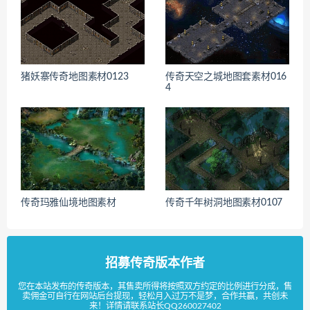
猪妖寨传奇地图素材0123
传奇天空之城地图套素材016
4
传奇玛雅仙境地图素材
传奇千年树洞地图素材0107
招募传奇版本作者
您在本站发布的传奇版本，其售卖所得将按照双方约定的比例进行分成，售
卖佣金可自行在网站后台提现，轻松月入过万不是梦，合作共赢，共创未
来！详情请联系站长QQ260027402