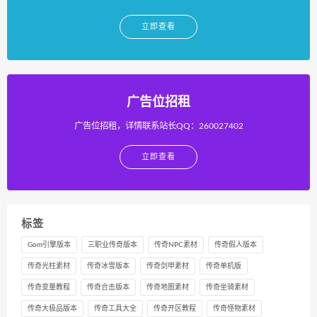
立即查看
广告位招租
广告位招租，详情联系站长QQ：260027402
立即查看
标签
Gom引擎版本
三职业传奇版本
传奇NPC素材
传奇假人版本
传奇光柱素材
传奇冰雪版本
传奇剑甲素材
传奇单机版
传奇变量教程
传奇合击版本
传奇地图素材
传奇坐骑素材
传奇大极品版本
传奇工具大全
传奇开区教程
传奇怪物素材