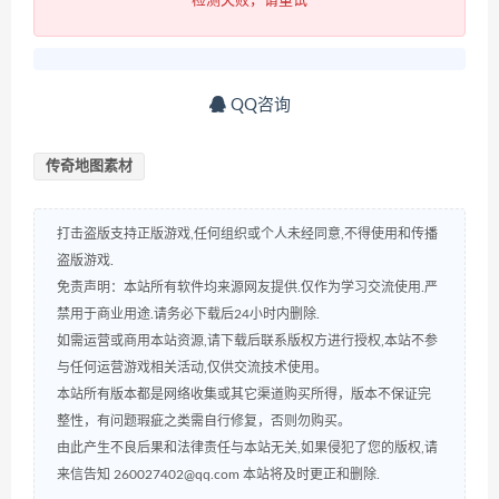
检测失败，请重试
QQ咨询
传奇地图素材
打击盗版支持正版游戏,任何组织或个人未经同意,不得使用和传播
盗版游戏.
免责声明：本站所有软件均来源网友提供.仅作为学习交流使用.严
禁用于商业用途.请务必下载后24小时内删除.
如需运营或商用本站资源,请下载后联系版权方进行授权,本站不参
与任何运营游戏相关活动,仅供交流技术使用。
本站所有版本都是网络收集或其它渠道购买所得，版本不保证完
整性，有问题瑕疵之类需自行修复，否则勿购买。
由此产生不良后果和法律责任与本站无关,如果侵犯了您的版权,请
来信告知 260027402@qq.com 本站将及时更正和删除.