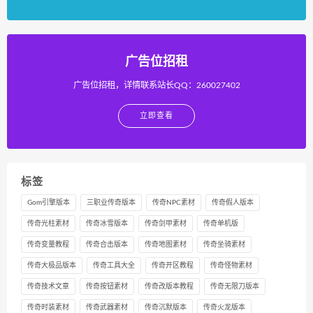
广告位招租
广告位招租，详情联系站长QQ：260027402
立即查看
标签
Gom引擎版本
三职业传奇版本
传奇NPC素材
传奇假人版本
传奇光柱素材
传奇冰雪版本
传奇剑甲素材
传奇单机版
传奇变量教程
传奇合击版本
传奇地图素材
传奇坐骑素材
传奇大极品版本
传奇工具大全
传奇开区教程
传奇怪物素材
传奇技术文章
传奇按钮素材
传奇改版本教程
传奇无限刀版本
传奇时装素材
传奇武器素材
传奇沉默版本
传奇火龙版本