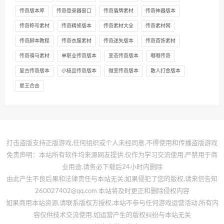
传奇版本库
传奇登录器窗口
传奇盾牌素材
传奇神器版本
传奇称号素材
传奇精修版本
传奇素材大全
传奇素材网
传奇脚本教程
传奇衣服素材
传奇迷失版本
传奇首饰素材
传奇骑马素材
单职业传奇版本
变态传奇版本
嘟嘟传奇
复古传奇版本
小极品传奇版本
微变传奇版本
散人打金版本
星王合击
打击盗版支持正版游戏,任何组织或个人未经同意,不得使用和传播盗版游戏
免责声明：本站所有软件均来源网友提供.仅作为学习交流使用.严禁用于商
业用途.请务必下载后24小时内删除
由此产生不良后果和法律责任与本站无关,如果侵犯了您的版权,请来信告知
260027402@qq.com 本站将及时更正和删除侵权内容
如果商用本站资源,请联系版权方授权,本站不参与任何游戏运营活动,所有内
容仅供技术交流使用.如运营产生的版权纠纷与本站无关