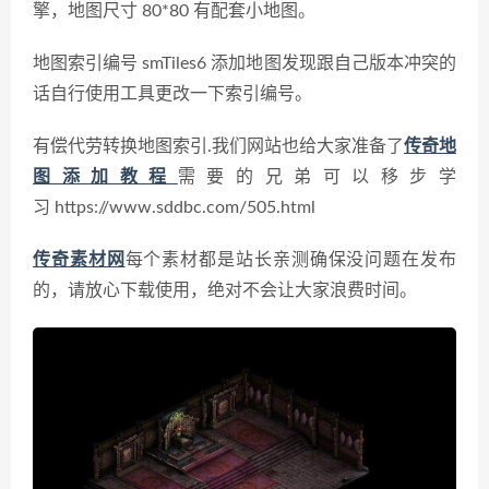
擎，地图尺寸 80*80 有配套小地图。
地图索引编号 smTiles6
添加地图发现跟自己版本冲突的
话自行使用工具更改一下索引编号。
有偿代劳转换地图索引.
我们网站也给大家准备了
传奇地
图添加教程
需要的兄弟可以移步学
习 https://www.sddbc.com/505.html
传奇素材网
每个素材都是站长亲测确保没问题在发布
的，请放心下载使用，绝对不会让大家浪费时间。