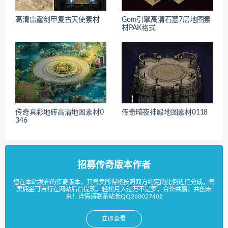
高清雷霆剑甲复古天使素材
Gom引擎高清石墓7层地图素
材PAK格式
传奇真彩地砖高清地图素材0
传奇暗夜神殿地图素材0118
346
招募传奇版本作者
您在本站发布的传奇版本，其售卖所得将按照双方约定的比例进行分成，售
卖佣金可自行在网站后台提现，轻松月入过万不是梦，合作共赢，共创未
来！详情请联系站长QQ260027402
立即查看