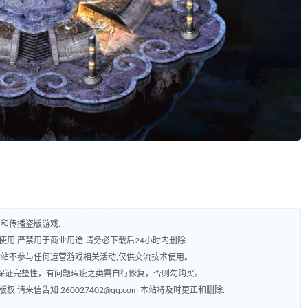
和传播盗版游戏.
用.严禁用于商业用途.请务必下载后24小时内删除.
本站不参与任何运营游戏相关活动,仅供交流技术使用。
保证完整性，有问题瑕疵之类需自行修复，否则勿购买。
来信告知 260027402@qq.com 本站将及时更正和删除.