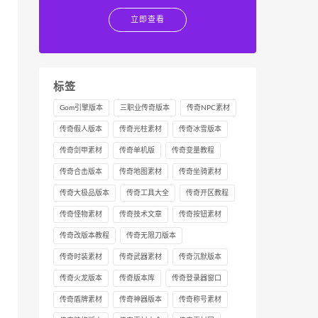
立即查看
标签
Gom引擎版本
三职业传奇版本
传奇NPC素材
传奇假人版本
传奇光柱素材
传奇冰雪版本
传奇剑甲素材
传奇单机版
传奇变量教程
传奇合击版本
传奇地图素材
传奇坐骑素材
传奇大极品版本
传奇工具大全
传奇开区教程
传奇怪物素材
传奇技术文章
传奇按钮素材
传奇改版本教程
传奇无限刀版本
传奇时装素材
传奇武器素材
传奇沉默版本
传奇火龙版本
传奇版本库
传奇登录器窗口
传奇盾牌素材
传奇神器版本
传奇称号素材