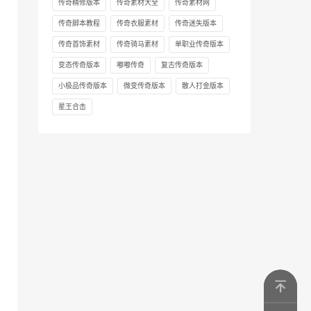
传奇精修版本
传奇素材大全
传奇素材网
传奇脚本教程
传奇衣服素材
传奇迷失版本
传奇首饰素材
传奇骑马素材
单职业传奇版本
变态传奇版本
嘟嘟传奇
复古传奇版本
小极品传奇版本
微变传奇版本
散人打金版本
星王合击