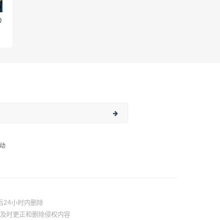
0
动
后24小时内删除
站将及时更正和删除侵权内容