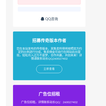
QQ咨询
招募传奇版本作者
您在本站发布的传奇版本，其售卖所得将按照双方约
定的比例进行分成，售卖佣金可自行在网站后台提
现，轻松月入过万不是梦，合作共赢，共创未来！详
情请联系站长QQ260027402
立即查看
广告位招租
广告位招租，详情联系站长QQ：260027402