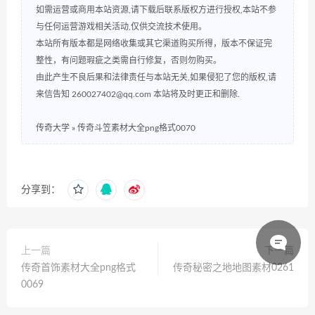
如需运营或商用本站资源,请下载后联系版权方进行授权,本站不参
与任何运营游戏相关活动,仅供交流技术使用。
本站所有版本都是网络收集或其它渠道购买所得，版本不保证完
整性，有问题瑕疵之类需自行修复，否则勿购买。
由此产生不良后果和法律责任与本站无关,如果侵犯了您的版权,请
来信告知 260027402@qq.com 本站将及时更正和删除.
传奇大学
»
传奇斗笠素材大全png格式0070
分享到：
上一篇
下一篇
传奇首饰素材大全png格式
传奇秘密之地地图素材0261
0069