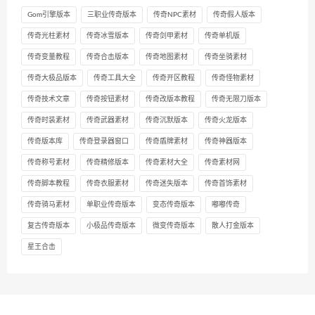
Gom引擎版本
三职业传奇版本
传奇NPC素材
传奇假人版本
传奇光柱素材
传奇冰雪版本
传奇剑甲素材
传奇单机版
传奇变量教程
传奇合击版本
传奇地图素材
传奇坐骑素材
传奇大极品版本
传奇工具大全
传奇开区教程
传奇怪物素材
传奇技术文章
传奇按钮素材
传奇改版本教程
传奇无限刀版本
传奇时装素材
传奇武器素材
传奇沉默版本
传奇火龙版本
传奇版本库
传奇登录器窗口
传奇盾牌素材
传奇神器版本
传奇称号素材
传奇精修版本
传奇素材大全
传奇素材网
传奇脚本教程
传奇衣服素材
传奇迷失版本
传奇首饰素材
传奇骑马素材
单职业传奇版本
变态传奇版本
嘟嘟传奇
复古传奇版本
小极品传奇版本
微变传奇版本
散人打金版本
星王合击