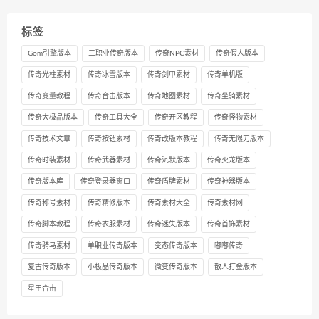
标签
Gom引擎版本
三职业传奇版本
传奇NPC素材
传奇假人版本
传奇光柱素材
传奇冰雪版本
传奇剑甲素材
传奇单机版
传奇变量教程
传奇合击版本
传奇地图素材
传奇坐骑素材
传奇大极品版本
传奇工具大全
传奇开区教程
传奇怪物素材
传奇技术文章
传奇按钮素材
传奇改版本教程
传奇无限刀版本
传奇时装素材
传奇武器素材
传奇沉默版本
传奇火龙版本
传奇版本库
传奇登录器窗口
传奇盾牌素材
传奇神器版本
传奇称号素材
传奇精修版本
传奇素材大全
传奇素材网
传奇脚本教程
传奇衣服素材
传奇迷失版本
传奇首饰素材
传奇骑马素材
单职业传奇版本
变态传奇版本
嘟嘟传奇
复古传奇版本
小极品传奇版本
微变传奇版本
散人打金版本
星王合击