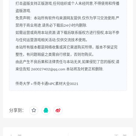
打击盗版支持正版游戏,任何组织或个人未经同意,不得使用和传播
盗版游戏.
免责声明：本站所有软件均来源网友提供.仅作为学习交流使用.严
禁用于商业用途.请务必下载后24小时内删除.
如需运营或商用本站资源,请下载后联系版权方进行授权,本站不参
与任何运营游戏相关活动,仅供交流技术使用。
本站所有版本都是网络收集或其它渠道购买所得，版本不保证完
整性，有问题瑕疵之类需自行修复，否则勿购买。
由此产生不良后果和法律责任与本站无关,如果侵犯了您的版权,请
来信告知 260027402@qq.com 本站将及时更正和删除.
传奇大学
»
传奇卡通NPC素材大全0021
分享到：