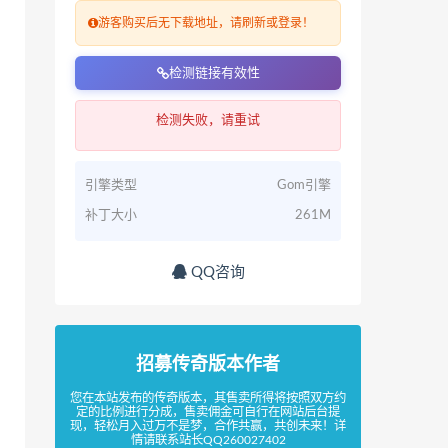
游客购买后无下载地址，请刷新或登录！
检测链接有效性
检测失败，请重试
引擎类型
Gom引擎
补丁大小
261M
QQ咨询
招募传奇版本作者
您在本站发布的传奇版本，其售卖所得将按照双方约
定的比例进行分成，售卖佣金可自行在网站后台提
现，轻松月入过万不是梦，合作共赢，共创未来！详
情请联系站长QQ260027402