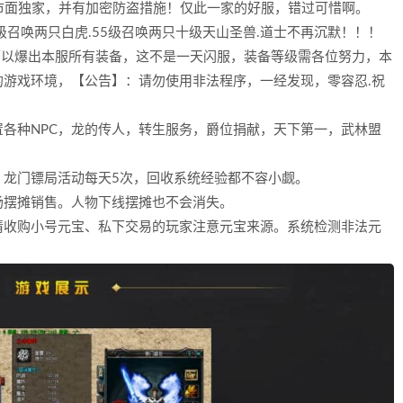
对市面独家，并有加密防盗措施！仅此一家的好服，错过可惜啊。
0级召唤两只白虎.55级召唤两只十级天山圣兽.道士不再沉默！！！
S可以爆出本服所有装备，这不是一天闪服，装备等级需各位努力，本
游戏环境，【公告】：请勿使用非法程序，一经发现，零容忍.祝
各种NPC，龙的传人，转生服务，爵位捐献，天下第一，武林盟
，龙门镖局活动每天5次，回收系统经验都不容小觑。
场摆摊销售。人物下线摆摊也不会消失。
请收购小号元宝、私下交易的玩家注意元宝来源。系统检测非法元