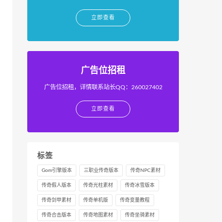
立即查看
广告位招租
广告位招租，详情联系站长QQ：260027402
立即查看
标签
Gom引擎版本
三职业传奇版本
传奇NPC素材
传奇假人版本
传奇光柱素材
传奇冰雪版本
传奇剑甲素材
传奇单机版
传奇变量教程
传奇合击版本
传奇地图素材
传奇坐骑素材