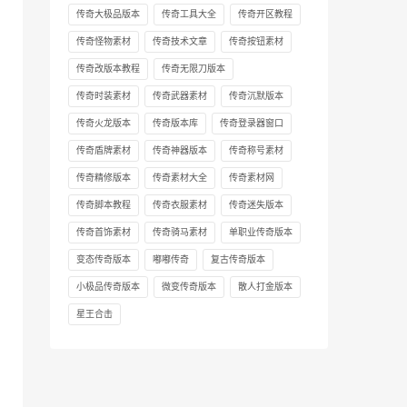
传奇大极品版本
传奇工具大全
传奇开区教程
传奇怪物素材
传奇技术文章
传奇按钮素材
传奇改版本教程
传奇无限刀版本
传奇时装素材
传奇武器素材
传奇沉默版本
传奇火龙版本
传奇版本库
传奇登录器窗口
传奇盾牌素材
传奇神器版本
传奇称号素材
传奇精修版本
传奇素材大全
传奇素材网
传奇脚本教程
传奇衣服素材
传奇迷失版本
传奇首饰素材
传奇骑马素材
单职业传奇版本
变态传奇版本
嘟嘟传奇
复古传奇版本
小极品传奇版本
微变传奇版本
散人打金版本
星王合击