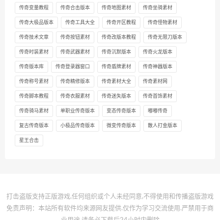
传奇变量教程
传奇合击版本
传奇地图素材
传奇坐骑素材
传奇大极品版本
传奇工具大全
传奇开区教程
传奇怪物素材
传奇技术文章
传奇按钮素材
传奇改版本教程
传奇无限刀版本
传奇时装素材
传奇武器素材
传奇沉默版本
传奇火龙版本
传奇版本库
传奇登录器窗口
传奇盾牌素材
传奇神器版本
传奇称号素材
传奇精修版本
传奇素材大全
传奇素材网
传奇脚本教程
传奇衣服素材
传奇迷失版本
传奇首饰素材
传奇骑马素材
单职业传奇版本
变态传奇版本
嘟嘟传奇
复古传奇版本
小极品传奇版本
微变传奇版本
散人打金版本
星王合击
打击盗版支持正版游戏,任何组织或个人未经同意,不得使用和传播盗版游戏
免责声明：本站所有软件均来源网友提供.仅作为学习交流使用.严禁用于商