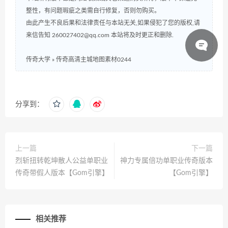
整性，有问题瑕疵之类需自行修复，否则勿购买。
由此产生不良后果和法律责任与本站无关,如果侵犯了您的版权,请
来信告知 260027402@qq.com 本站将及时更正和删除.
传奇大学
»
传奇高清主城地图素材0244
分享到：
上一篇
下一篇
烈斩扭转乾坤散人公益单职业
神力专属倍功单职业传奇版本
传奇带假人版本【Gom引擎】
【Gom引擎】
相关推荐