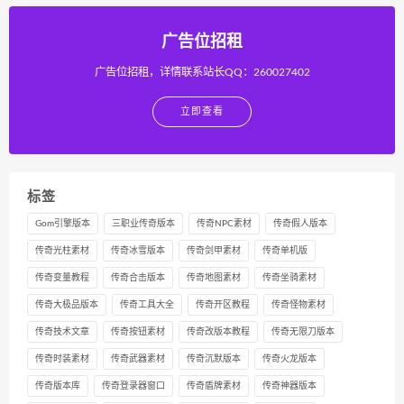
广告位招租
广告位招租，详情联系站长QQ：260027402
立即查看
标签
Gom引擎版本
三职业传奇版本
传奇NPC素材
传奇假人版本
传奇光柱素材
传奇冰雪版本
传奇剑甲素材
传奇单机版
传奇变量教程
传奇合击版本
传奇地图素材
传奇坐骑素材
传奇大极品版本
传奇工具大全
传奇开区教程
传奇怪物素材
传奇技术文章
传奇按钮素材
传奇改版本教程
传奇无限刀版本
传奇时装素材
传奇武器素材
传奇沉默版本
传奇火龙版本
传奇版本库
传奇登录器窗口
传奇盾牌素材
传奇神器版本