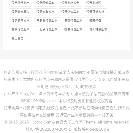
传奇称号素材
传奇精修版本
传奇素材大全
传奇素材网
传奇脚本教程
传奇衣服素材
传奇迷失版本
传奇首饰素材
传奇骑马素材
单职业传奇版本
变态传奇版本
嘟嘟传奇
复古传奇版本
小极品传奇版本
微变传奇版本
散人打金版本
星王合击
打击盗版支持正版游戏,任何组织或个人未经同意,不得使用和传播盗版游戏
免责声明：本站所有软件均来源网友提供.仅作为学习交流使用.严禁用于商
业用途.请务必下载后24小时内删除
由此产生不良后果和法律责任与本站无关,如果侵犯了您的版权,请来信告知
260027402@qq.com 本站将及时更正和删除侵权内容
如果商用本站资源,请联系版权方授权,本站不参与任何游戏运营活动,所有内
容仅供技术交流使用.如运营产生的版权纠纷与本站无关
© 2015-2025 - Sddbc.Com & 传奇大学工作室 Theme. All rights reserved
桂ICP备2022007420号-1
版权所有 Sddbc.Com