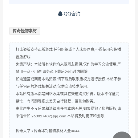
QQ咨询
传奇怪物素材
打击盗版支持正版游戏,任何组织或个人未经同意,不得使用和传播
盗版游戏.
免责声明：本站所有软件均来源网友提供.仅作为学习交流使用.严
禁用于商业用途.请务必下载后24小时内删除.
如需运营或商用本站资源,请下载后联系版权方进行授权,本站不参
与任何运营游戏相关活动,仅供交流技术使用。
本站所有版本都是网络收集或其它渠道购买所得，版本不保证完
整性，有问题瑕疵之类需自行修复，否则勿购买。
由此产生不良后果和法律责任与本站无关,如果侵犯了您的版权,请
来信告知 260027402@qq.com 本站将及时更正和删除.
传奇大学
»
传奇冰封怪物素材大全0044