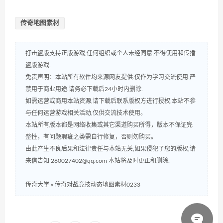
传奇地图素材
打击盗版支持正版游戏,任何组织或个人未经同意,不得使用和传播
盗版游戏.
免责声明：本站所有软件均来源网友提供.仅作为学习交流使用.严
禁用于商业用途.请务必下载后24小时内删除.
如需运营或商用本站资源,请下载后联系版权方进行授权,本站不参
与任何运营游戏相关活动,仅供交流技术使用。
本站所有版本都是网络收集或其它渠道购买所得，版本不保证完
整性，有问题瑕疵之类需自行修复，否则勿购买。
由此产生不良后果和法律责任与本站无关,如果侵犯了您的版权,请
来信告知 260027402@qq.com 本站将及时更正和删除.
传奇大学
»
传奇对战竞技动态地图素材0233