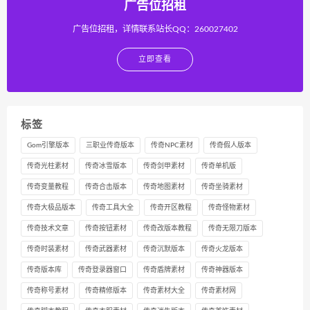
广告位招租
广告位招租，详情联系站长QQ：260027402
立即查看
标签
Gom引擎版本
三职业传奇版本
传奇NPC素材
传奇假人版本
传奇光柱素材
传奇冰雪版本
传奇剑甲素材
传奇单机版
传奇变量教程
传奇合击版本
传奇地图素材
传奇坐骑素材
传奇大极品版本
传奇工具大全
传奇开区教程
传奇怪物素材
传奇技术文章
传奇按钮素材
传奇改版本教程
传奇无限刀版本
传奇时装素材
传奇武器素材
传奇沉默版本
传奇火龙版本
传奇版本库
传奇登录器窗口
传奇盾牌素材
传奇神器版本
传奇称号素材
传奇精修版本
传奇素材大全
传奇素材网