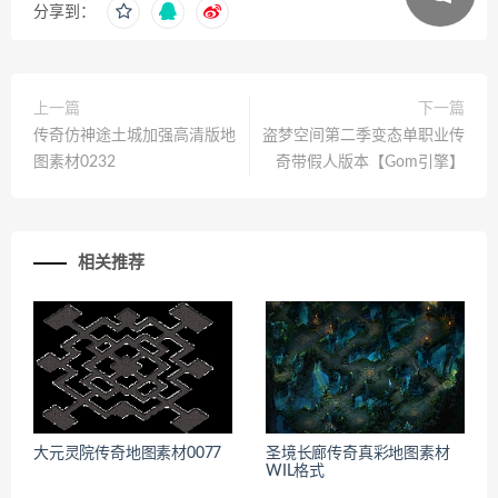
分享到：
上一篇
下一篇
传奇仿神途土城加强高清版地
盗梦空间第二季变态单职业传
图素材0232
奇带假人版本【Gom引擎】
相关推荐
大元灵院传奇地图素材0077
圣境长廊传奇真彩地图素材
WIL格式