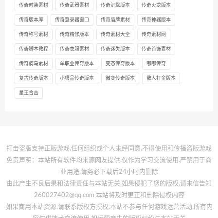
传奇时装素材
传奇武器素材
传奇沉默版本
传奇火龙版本
传奇版本库
传奇登录器窗口
传奇盾牌素材
传奇神器版本
传奇称号素材
传奇精修版本
传奇素材大全
传奇素材网
传奇脚本教程
传奇衣服素材
传奇迷失版本
传奇首饰素材
传奇骑马素材
单职业传奇版本
变态传奇版本
嘟嘟传奇
复古传奇版本
小极品传奇版本
微变传奇版本
散人打金版本
星王合击
打击盗版支持正版游戏,任何组织或个人未经同意,不得使用和传播盗版游戏
免责声明：本站所有软件均来源网友提供.仅作为学习交流使用.严禁用于商
业用途.请务必下载后24小时内删除
由此产生不良后果和法律责任与本站无关,如果侵犯了您的版权,请来信告知
260027402@qq.com 本站将及时更正和删除侵权内容
如果商用本站资源,请联系版权方授权,本站不参与任何游戏运营活动,所有内