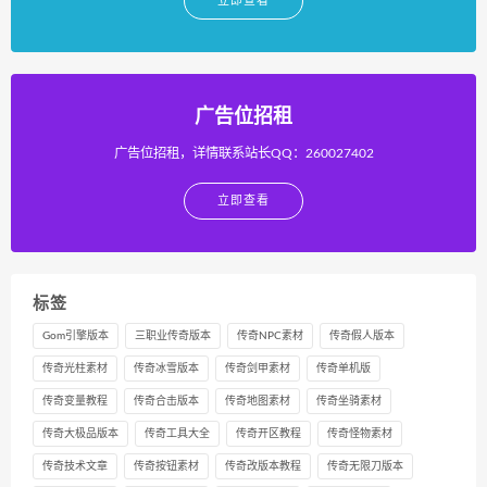
立即查看
广告位招租
广告位招租，详情联系站长QQ：260027402
立即查看
标签
Gom引擎版本
三职业传奇版本
传奇NPC素材
传奇假人版本
传奇光柱素材
传奇冰雪版本
传奇剑甲素材
传奇单机版
传奇变量教程
传奇合击版本
传奇地图素材
传奇坐骑素材
传奇大极品版本
传奇工具大全
传奇开区教程
传奇怪物素材
传奇技术文章
传奇按钮素材
传奇改版本教程
传奇无限刀版本