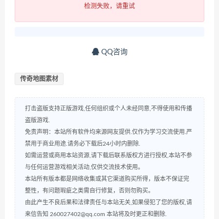
检测失败，请重试
QQ咨询
传奇地图素材
打击盗版支持正版游戏,任何组织或个人未经同意,不得使用和传播
盗版游戏.
免责声明：本站所有软件均来源网友提供.仅作为学习交流使用.严
禁用于商业用途.请务必下载后24小时内删除.
如需运营或商用本站资源,请下载后联系版权方进行授权,本站不参
与任何运营游戏相关活动,仅供交流技术使用。
本站所有版本都是网络收集或其它渠道购买所得，版本不保证完
整性，有问题瑕疵之类需自行修复，否则勿购买。
由此产生不良后果和法律责任与本站无关,如果侵犯了您的版权,请
来信告知 260027402@qq.com 本站将及时更正和删除.