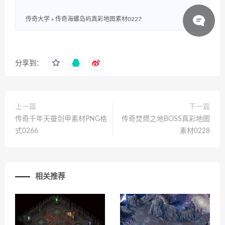
传奇大学
»
传奇海螺岛屿真彩地图素材0227
分享到：
上一篇
下一篇
传奇千年天蚕剑甲素材PNG格
传奇焚燃之地BOSS真彩地图
式0266
素材0228
相关推荐