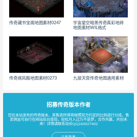
传奇藏书宝阁地图素材0247
宇宙星空暗黑传奇真彩地砖
地图素材WIL格式
传奇疾风殿地图素材0273
九层天宫传奇地图通用素材
招募传奇版本作者
您在本站发布的传奇版本，其售卖所得将按照双方约定的比例进行分成，售
卖佣金可自行在网站后台提现，轻松月入过万不是梦，合作共赢，共创未
来！详情请联系站长QQ260027402