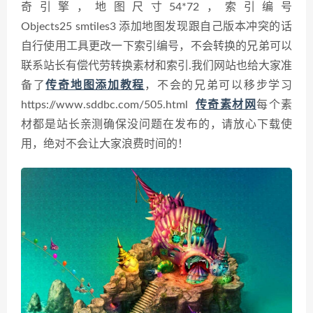
奇引擎，地图尺寸54*72，
索引编号
Objects25 smtiles3
添加地图发现跟自己版本冲突的话
自行使用工具更改一下索引编号，不会转换的兄弟可以
联系站长有偿代劳转换素材和索引.
我们网站也给大家准
备了
传奇地图添加教程
，不会的兄弟可以移步学习
https://www.sddbc.com/505.html
传奇素材网
每个素
材都是站长亲测确保没问题在发布的，请放心下载使
用，绝对不会让大家浪费时间的！