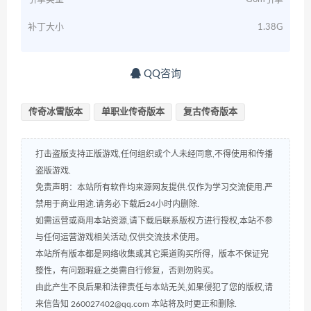
补丁大小
1.38G
QQ咨询
传奇冰雪版本
单职业传奇版本
复古传奇版本
打击盗版支持正版游戏,任何组织或个人未经同意,不得使用和传播
盗版游戏.
免责声明：本站所有软件均来源网友提供.仅作为学习交流使用.严
禁用于商业用途.请务必下载后24小时内删除.
如需运营或商用本站资源,请下载后联系版权方进行授权,本站不参
与任何运营游戏相关活动,仅供交流技术使用。
本站所有版本都是网络收集或其它渠道购买所得，版本不保证完
整性，有问题瑕疵之类需自行修复，否则勿购买。
由此产生不良后果和法律责任与本站无关,如果侵犯了您的版权,请
来信告知 260027402@qq.com 本站将及时更正和删除.