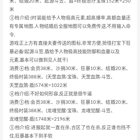
米、结婚20米、起源斗笠、盾+终极治疗宝珠152米=250
米
③档介绍:(时装能给予人物极高元素,超高爆率,高额血量还
有专属地图.人物结婚后全服地图可以免费传送,不用输入命
令,
游戏正上方有直接夫妻传送的图标,非常方便,抢怪打宝下狂
暴必备!起源斗笠.盾给予人物极高技能防御和血量以及
元素,基本可以做到见人就干)
消费④档:会员38米、沙捐30米、狂暴10米、结婚20米、
终极时装388米、(天罡血煞·宝珠、天罡血煞·斗笠、
天罡血煞·盾)574米=1022米
④档介绍:不好如何形容,反正就是很牛逼
消费⑤档:会员38米、沙捐30米、狂暴10米、结婚20米、
终极时装388米、(龙魂觉醒·宝珠、龙魂觉醒·斗笠、
龙魂觉醒·盾)1748米=2196米
⑤档介绍:进服起就一直在杀,合区了也在杀,反正谁也挡不
住,狂暴基本下到手软