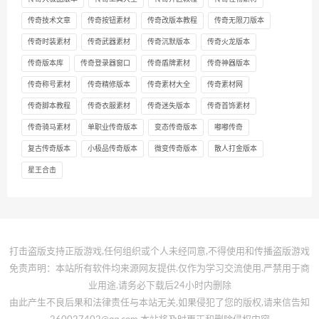
传奇技术文章
传奇按钮素材
传奇改版本教程
传奇无限刀版本
传奇时装素材
传奇武器素材
传奇沉默版本
传奇火龙版本
传奇版本库
传奇登录器窗口
传奇盾牌素材
传奇神器版本
传奇称号素材
传奇精修版本
传奇素材大全
传奇素材网
传奇脚本教程
传奇衣服素材
传奇迷失版本
传奇首饰素材
传奇骑马素材
单职业传奇版本
变态传奇版本
嘟嘟传奇
复古传奇版本
小极品传奇版本
微变传奇版本
散人打金版本
星王合击
打击盗版支持正版游戏,任何组织或个人未经同意,不得使用和传播盗版游戏
免责声明：本站所有软件均来源网友提供.仅作为学习交流使用.严禁用于商
业用途.请务必下载后24小时内删除
由此产生不良后果和法律责任与本站无关,如果侵犯了您的版权,请来信告知