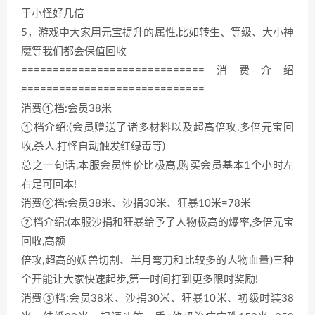
于小怪好几倍
5，游戏中大家用元宝提升的属性,比如转生、等级、大小神
魔等我们都会保值回收
=============================消费介绍
=============================
消费①档:会员38米
①档介绍:(会员赠送了诸多材料以及超高倍攻,多倍元宝回
收,杀人,打怪自动触发红绿毒等)
总之一句话,本服会员性价比极高,购买会员基本1个小时左
右足可回本!
消费②档:会员38米、沙捐30米、狂暴10米=78米
②档介绍:(本服沙捐和狂暴给予了人物极高的爆率,多倍元宝
回收,高额
倍攻,超高的妖兽切割、半月弯刀和比较多的人物血量)三种
全开能让大家快速起步,第一时间打到更多限时奖励!
消费③档:会员38米、沙捐30米、狂暴10米、初级时装38