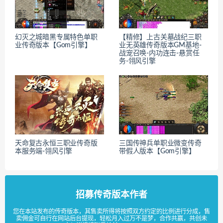
幻灭之城暗黑专属特色单职
【精修】上古关墓战纪三职
业传奇版本【Gom引擎】
业无英雄传奇版本GM基地-
战宠召唤-内功连击-悬赏任
务-翎风引擎
天命复古永恒三职业传奇版
三国传神兵单职业微变传奇
本服务端-翎风引擎
带假人版本【Gom引擎】
招募传奇版本作者
您在本站发布的传奇版本，其售卖所得将按照双方约定的比例进行分成，售
卖佣金可自行在网站后台提现，轻松月入过万不是梦，合作共赢，共创未