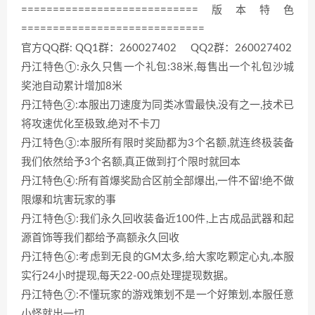
============================版本特色
=============================
官方QQ群: QQ1群：260027402 QQ2群：260027402
丹江特色①:永久只售一个礼包:38米,每售出一个礼包沙城
奖池自动累计增加8米
丹江特色②:本服出刀速度为同类冰雪最快,没有之一,技术已
将攻速优化至极致,绝对不卡刀
丹江特色③:本服所有限时奖励都为3个名额,就连终极装备
我们依然给予3个名额,真正做到打个限时就回本
丹江特色④:所有首爆奖励合区前全部爆出,一件不留!绝不做
限爆和坑害玩家的事
丹江特色⑤:我们永久回收装备近100件,上古成品武器和起
源首饰等我们都给予高额永久回收
丹江特色⑥:考虑到无良的GM太多,给大家吃颗定心丸,本服
实行24小时提现,每天22-00点处理提现数据。
丹江特色⑦:不懂玩家的游戏策划不是一个好策划,本服任意
小怪就出一切。