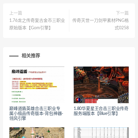
上一篇
下一篇
1.76龙之传奇复古金币三职业
传奇灭世一刀剑甲素材PNG格
原始版本【Gom引擎】
式0258
相关推荐
巅峰道盾英雄合击三职业专
1.80华夏星王合击三职业传奇
属小极品传奇版本-背包神器-
服务端版本【Blue引擎】
翎风引擎