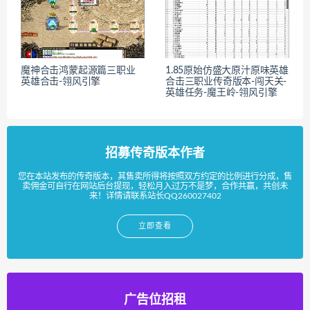
魔神合击鸿蒙起源篇三职业
1.85原始仿盛大原汁原味英雄
英雄合击-翎风引擎
合击三职业传奇版本-闯天关-
英雄任务-魔王岭-翎风引擎
招募传奇版本作者
您在本站发布的传奇版本，其售卖所得将按照双方约定的比例进行分成，售
卖佣金可自行在网站后台提现，轻松月入过万不是梦，合作共赢，共创未
来！详情请联系站长QQ260027402
立即查看
广告位招租