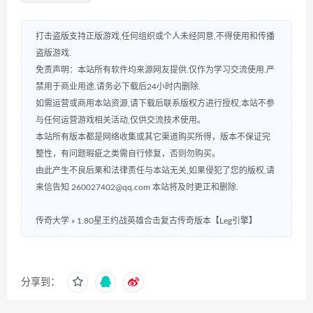
打击盗版支持正版游戏,任何组织或个人未经同意,不得使用和传播
盗版游戏.
免责声明：本站所有软件均来源网友提供.仅作为学习交流使用.严
禁用于商业用途.请务必下载后24小时内删除.
如需运营或商用本站资源,请下载后联系版权方进行授权,本站不参
与任何运营游戏相关活动,仅供交流技术使用。
本站所有版本都是网络收集或其它渠道购买所得，版本不保证完
整性，有问题瑕疵之类需自行修复，否则勿购买。
由此产生不良后果和法律责任与本站无关,如果侵犯了您的版权,请
来信告知 260027402@qq.com 本站将及时更正和删除.
传奇大学
»
1.80星王约战英雄合击复古传奇版本【Leg引擎】
分享到：