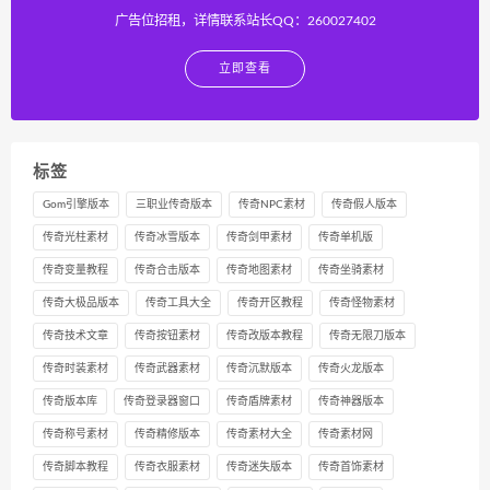
广告位招租，详情联系站长QQ：260027402
立即查看
标签
Gom引擎版本
三职业传奇版本
传奇NPC素材
传奇假人版本
传奇光柱素材
传奇冰雪版本
传奇剑甲素材
传奇单机版
传奇变量教程
传奇合击版本
传奇地图素材
传奇坐骑素材
传奇大极品版本
传奇工具大全
传奇开区教程
传奇怪物素材
传奇技术文章
传奇按钮素材
传奇改版本教程
传奇无限刀版本
传奇时装素材
传奇武器素材
传奇沉默版本
传奇火龙版本
传奇版本库
传奇登录器窗口
传奇盾牌素材
传奇神器版本
传奇称号素材
传奇精修版本
传奇素材大全
传奇素材网
传奇脚本教程
传奇衣服素材
传奇迷失版本
传奇首饰素材