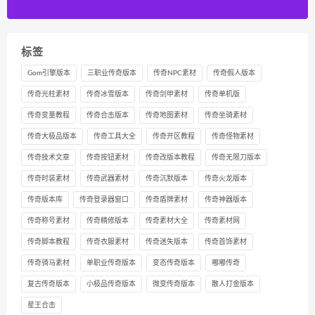
标签
Gom引擎版本
三职业传奇版本
传奇NPC素材
传奇假人版本
传奇光柱素材
传奇冰雪版本
传奇剑甲素材
传奇单机版
传奇变量教程
传奇合击版本
传奇地图素材
传奇坐骑素材
传奇大极品版本
传奇工具大全
传奇开区教程
传奇怪物素材
传奇技术文章
传奇按钮素材
传奇改版本教程
传奇无限刀版本
传奇时装素材
传奇武器素材
传奇沉默版本
传奇火龙版本
传奇版本库
传奇登录器窗口
传奇盾牌素材
传奇神器版本
传奇称号素材
传奇精修版本
传奇素材大全
传奇素材网
传奇脚本教程
传奇衣服素材
传奇迷失版本
传奇首饰素材
传奇骑马素材
单职业传奇版本
变态传奇版本
嘟嘟传奇
复古传奇版本
小极品传奇版本
微变传奇版本
散人打金版本
星王合击