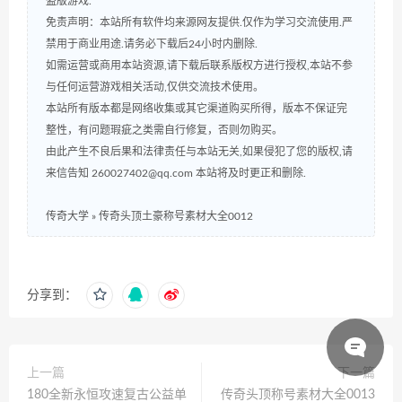
盗版游戏.
免责声明：本站所有软件均来源网友提供.仅作为学习交流使用.严
禁用于商业用途.请务必下载后24小时内删除.
如需运营或商用本站资源,请下载后联系版权方进行授权,本站不参
与任何运营游戏相关活动,仅供交流技术使用。
本站所有版本都是网络收集或其它渠道购买所得，版本不保证完
整性，有问题瑕疵之类需自行修复，否则勿购买。
由此产生不良后果和法律责任与本站无关,如果侵犯了您的版权,请
来信告知 260027402@qq.com 本站将及时更正和删除.
传奇大学
»
传奇头顶土豪称号素材大全0012
分享到：
上一篇
下一篇
180全新永恒攻速复古公益单
传奇头顶称号素材大全0013