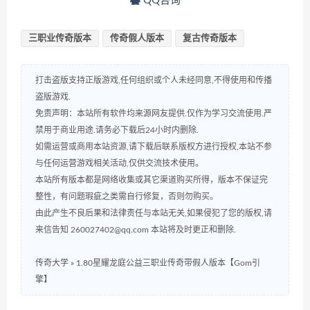
QQ咨询
三职业传奇版本
传奇假人版本
复古传奇版本
打击盗版支持正版游戏,任何组织或个人未经同意,不得使用和传播
盗版游戏.
免责声明：本站所有软件均来源网友提供.仅作为学习交流使用.严
禁用于商业用途.请务必下载后24小时内删除.
如需运营或商用本站资源,请下载后联系版权方进行授权,本站不参
与任何运营游戏相关活动,仅供交流技术使用。
本站所有版本都是网络收集或其它渠道购买所得，版本不保证完
整性，有问题瑕疵之类需自行修复，否则勿购买。
由此产生不良后果和法律责任与本站无关,如果侵犯了您的版权,请
来信告知 260027402@qq.com 本站将及时更正和删除.
传奇大学
»
1.80星耀龙庭公益三职业传奇带假人版本【Gom引
擎】