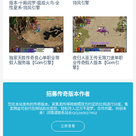
版本-十殿阎罗-瘟疫火鸟-全
翎风引擎
性夏禾-翎风引擎
独家天胜传奇良心单职业带
夜归人巫王传无限刀速单职
假人服务端【Gom引擎】
业传奇假人版本【Gom引
擎】
招募传奇版本作者
您在本站发布的传奇版本，其售卖所得将按照双方约定的比例进行分成，售
卖佣金可自行在网站后台提现，轻松月入过万不是梦，合作共赢，共创未
来！详情请联系站长QQ260027402
立即查看