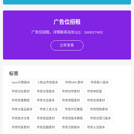
广告位招租
广告位招租，详情联系站长QQ：260027402
立即查看
标签
Gom引擎版本
三职业传奇版本
传奇NPC素材
传奇假人版本
传奇光柱素材
传奇冰雪版本
传奇剑甲素材
传奇单机版
传奇变量教程
传奇合击版本
传奇地图素材
传奇坐骑素材
传奇大极品版本
传奇工具大全
传奇开区教程
传奇怪物素材
传奇技术文章
传奇按钮素材
传奇改版本教程
传奇无限刀版本
传奇时装素材
传奇武器素材
传奇沉默版本
传奇火龙版本