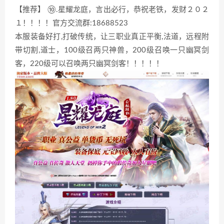
【推荐】 ⑩.星耀龙庭，言出必行，恭祝老铁，发财２０２
１！！！！官方交流群:18688523
本服装备好打,打破传统，让三职业真正平衡,法道，远程附
带切割,道士，100级召两只神兽，200级召唤一只幽冥剑
客，220级可以召唤两只幽冥剑客！！！！！