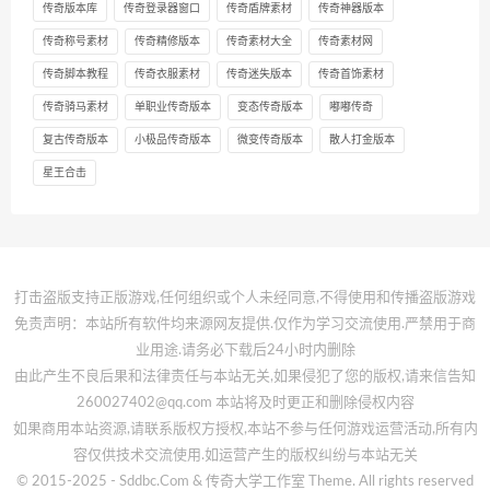
传奇版本库
传奇登录器窗口
传奇盾牌素材
传奇神器版本
传奇称号素材
传奇精修版本
传奇素材大全
传奇素材网
传奇脚本教程
传奇衣服素材
传奇迷失版本
传奇首饰素材
传奇骑马素材
单职业传奇版本
变态传奇版本
嘟嘟传奇
复古传奇版本
小极品传奇版本
微变传奇版本
散人打金版本
星王合击
打击盗版支持正版游戏,任何组织或个人未经同意,不得使用和传播盗版游戏
免责声明：本站所有软件均来源网友提供.仅作为学习交流使用.严禁用于商
业用途.请务必下载后24小时内删除
由此产生不良后果和法律责任与本站无关,如果侵犯了您的版权,请来信告知
260027402@qq.com 本站将及时更正和删除侵权内容
如果商用本站资源,请联系版权方授权,本站不参与任何游戏运营活动,所有内
容仅供技术交流使用.如运营产生的版权纠纷与本站无关
© 2015-2025 - Sddbc.Com & 传奇大学工作室 Theme. All rights reserved