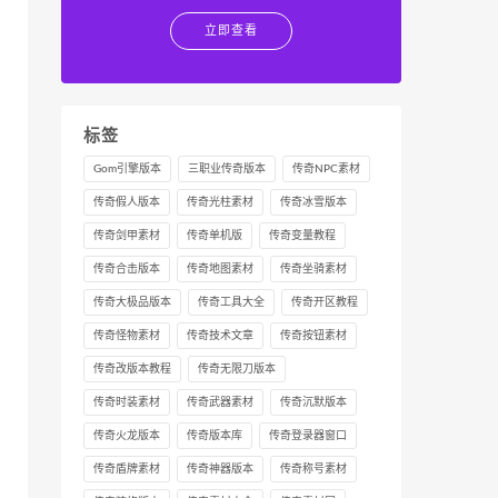
立即查看
标签
Gom引擎版本
三职业传奇版本
传奇NPC素材
传奇假人版本
传奇光柱素材
传奇冰雪版本
传奇剑甲素材
传奇单机版
传奇变量教程
传奇合击版本
传奇地图素材
传奇坐骑素材
传奇大极品版本
传奇工具大全
传奇开区教程
传奇怪物素材
传奇技术文章
传奇按钮素材
传奇改版本教程
传奇无限刀版本
传奇时装素材
传奇武器素材
传奇沉默版本
传奇火龙版本
传奇版本库
传奇登录器窗口
传奇盾牌素材
传奇神器版本
传奇称号素材