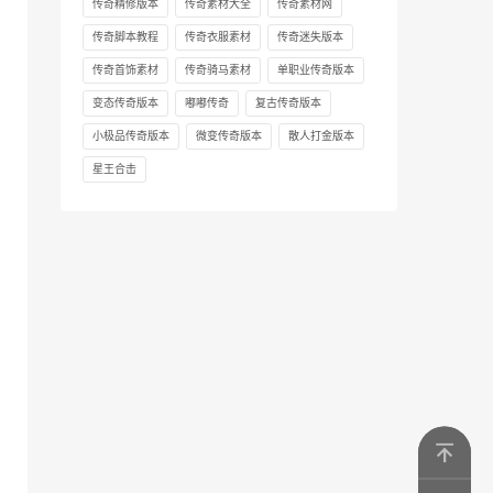
传奇精修版本
传奇素材大全
传奇素材网
传奇脚本教程
传奇衣服素材
传奇迷失版本
传奇首饰素材
传奇骑马素材
单职业传奇版本
变态传奇版本
嘟嘟传奇
复古传奇版本
小极品传奇版本
微变传奇版本
散人打金版本
星王合击