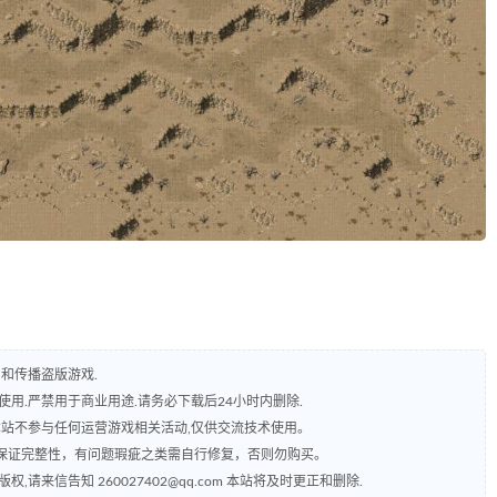
和传播盗版游戏.
用.严禁用于商业用途.请务必下载后24小时内删除.
本站不参与任何运营游戏相关活动,仅供交流技术使用。
保证完整性，有问题瑕疵之类需自行修复，否则勿购买。
来信告知 260027402@qq.com 本站将及时更正和删除.