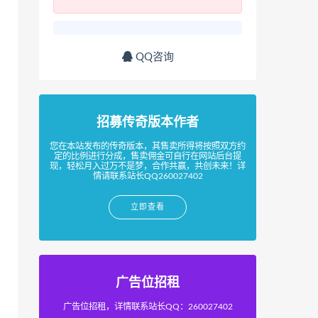
QQ咨询
招募传奇版本作者
您在本站发布的传奇版本，其售卖所得将按照双方约
定的比例进行分成，售卖佣金可自行在网站后台提
现，轻松月入过万不是梦，合作共赢，共创未来！详
情请联系站长QQ260027402
立即查看
广告位招租
广告位招租，详情联系站长QQ：260027402