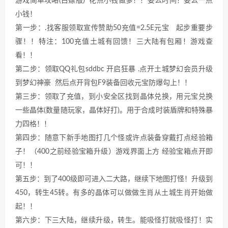
游戏简单攻略(白嫖版) 花点小钱做爹！！要么时间！要么一点
小钱！
第一步：.找客服领取宣传赞助50充值=2.5E元宝 起步重要步
骤！！特注：100充值土城有回馈！三大陆有包厢！游戏查
看！！
第二步：领取QQ礼包sddbc 开启狂暴 .点开土城梦幻会员升级
到梦幻神豪 然后点开背包F9装备回收元宝防爆勾上！！
第三步：领取了充值，到小安全区找到晶体兑换，用元宝兑换
一些晶体(数量随玩家，晶体好打)。用于合成时装盾牌和特殊暴
力四格！！
第四步：随意下新手地图打几个怪或许点装备穿戴打点经验箱
子！（400之前经验宝箱升级）游戏界面上方 经验宝箱点开即
可！！
第五步：到了400级即可进入二大路，继续下地图打怪！升级到
450，转生45转。有多的晶体可以做做生肖从土城生肖开始做
起！！
第六步：下三大陆，继续升级，转生。能吸怪打就吸怪打！实