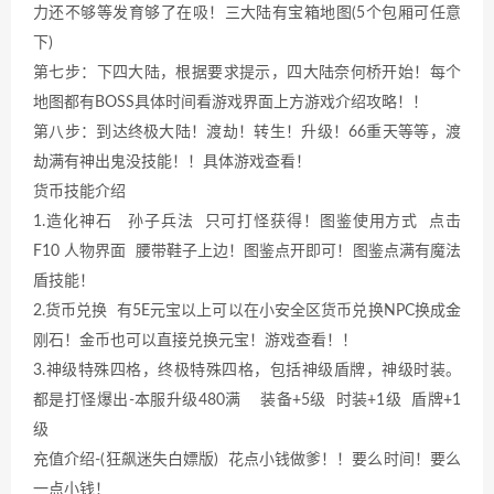
力还不够等发育够了在吸！三大陆有宝箱地图(5个包厢可任意
下)
第七步：下四大陆，根据要求提示，四大陆奈何桥开始！每个
地图都有BOSS具体时间看游戏界面上方游戏介绍攻略！！
第八步：到达终极大陆！渡劫！转生！升级！66重天等等，渡
劫满有神出鬼没技能！！具体游戏查看！
货币技能介绍
1.造化神石 孙子兵法 只可打怪获得！图鉴使用方式 点击
F10 人物界面 腰带鞋子上边！图鉴点开即可！图鉴点满有魔法
盾技能！
2.货币兑换 有5E元宝以上可以在小安全区货币兑换NPC换成金
刚石！金币也可以直接兑换元宝！游戏查看！！
3.神级特殊四格，终极特殊四格，包括神级盾牌，神级时装。
都是打怪爆出-本服升级480满 装备+5级 时装+1级 盾牌+1
级
充值介绍-(狂飙迷失白嫖版) 花点小钱做爹！！要么时间！要么
一点小钱！