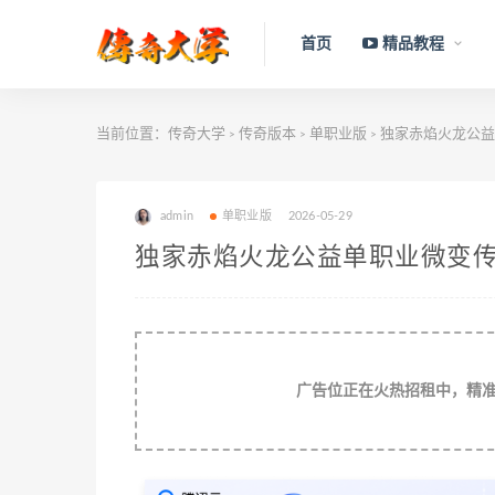
首页
精品教程
当前位置：
传奇大学
传奇版本
单职业版
独家赤焰火龙公益
>
>
>
admin
单职业版
2026-05-29
独家赤焰火龙公益单职业微变传
广告位正在火热招租中，精准流