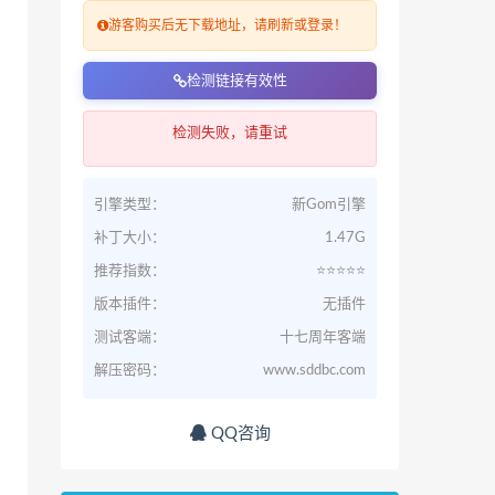
游客购买后无下载地址，请刷新或登录！
检测链接有效性
检测失败，请重试
引擎类型：
新Gom引擎
补丁大小：
1.47G
推荐指数：
⭐️⭐️⭐️⭐️⭐️
版本插件：
无插件
测试客端：
十七周年客端
解压密码：
www.sddbc.com
QQ咨询