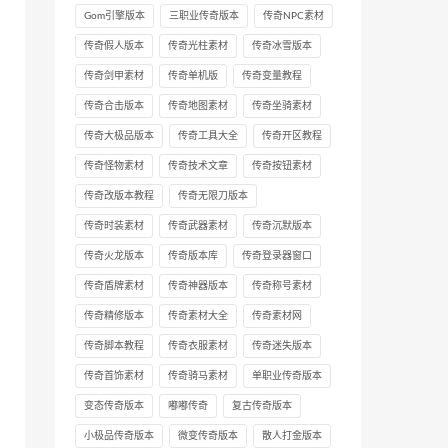
Gom引擎版本
三职业传奇版本
传奇NPC素材
传奇假人版本
传奇光柱素材
传奇冰雪版本
传奇剑甲素材
传奇单机版
传奇变量教程
传奇合击版本
传奇地图素材
传奇坐骑素材
传奇大极品版本
传奇工具大全
传奇开区教程
传奇怪物素材
传奇技术文章
传奇按钮素材
传奇改版本教程
传奇无限刀版本
传奇时装素材
传奇武器素材
传奇沉默版本
传奇火龙版本
传奇版本库
传奇登录器窗口
传奇盾牌素材
传奇神器版本
传奇称号素材
传奇精修版本
传奇素材大全
传奇素材网
传奇脚本教程
传奇衣服素材
传奇迷失版本
传奇首饰素材
传奇骑马素材
单职业传奇版本
变态传奇版本
嘟嘟传奇
复古传奇版本
小极品传奇版本
微变传奇版本
散人打金版本