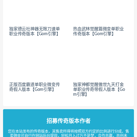
独家德云社神器无限刀速单
热血武林觉醒篇微变单职业
职业传奇版本【Gom引擎】
传奇版本【Gom引擎】
正版百度霸道单职业微变传
独家神都觉醒傲世九天打金
奇假人版本【Gom引擎】
单职业传奇带假人版本【Go
m引擎】
招募传奇版本作者
您在本站发布的传奇版本，其售卖所得将按照双方约定的比例进行分成，售
卖佣金可自行在网站后台提现，轻松月入过万不是梦，合作共赢，共创未