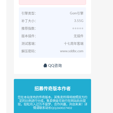
引擎类型：
Gom引擎
补丁大小：
3.55G
推荐指数：
⭐️⭐️⭐️⭐️⭐️
版本插件：
无插件
测试客端：
十七周年客端
解压密码：
www.sddbc.com
QQ咨询
招募传奇版本作者
您在本站发布的传奇版本，其售卖所得将按照双方约
定的比例进行分成，售卖佣金可自行在网站后台提
现，轻松月入过万不是梦，合作共赢，共创未来！详
情请联系站长QQ260027402