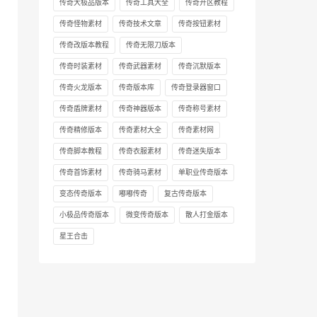
传奇大极品版本
传奇工具大全
传奇开区教程
传奇怪物素材
传奇技术文章
传奇按钮素材
传奇改版本教程
传奇无限刀版本
传奇时装素材
传奇武器素材
传奇沉默版本
传奇火龙版本
传奇版本库
传奇登录器窗口
传奇盾牌素材
传奇神器版本
传奇称号素材
传奇精修版本
传奇素材大全
传奇素材网
传奇脚本教程
传奇衣服素材
传奇迷失版本
传奇首饰素材
传奇骑马素材
单职业传奇版本
变态传奇版本
嘟嘟传奇
复古传奇版本
小极品传奇版本
微变传奇版本
散人打金版本
星王合击