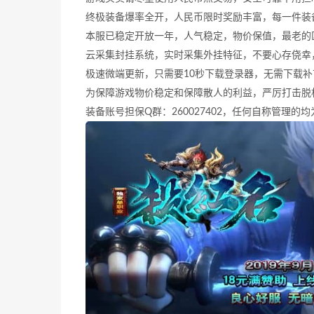
终极装备爆率全开，人民币限时奖励丰富，每一件装备
本服已稳定开放一年，人气稳定，物价保值，最老的
云采集封挂系统，实时采集外挂特征，不要心存侥幸
极速微端更新，只需要10秒下载登录器，无需下载
为保障游戏物价稳定和保障散人的利益，严厉打击脱
装备账号担保Q群：260027402，任何自称管理