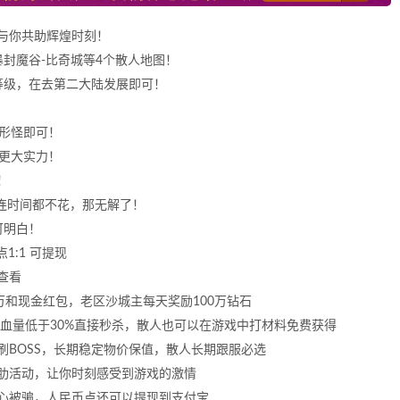
与你共助辉煌时刻！
封魔谷-比奇城等4个散人地图！
等级，在去第二大陆发展即可！
人形怪即可！
升更大实力！
！
连时间都不花，那无解了！
可明白！
1:1 可提现
查看
万和现金红包，老区沙城主每天奖励100万钻石
物血量低于30%直接秒杀，散人也可以在游戏中打材料免费获得
BOSS，长期稳定物价保值，散人长期跟服必选
肋活动，让你时刻感受到游戏的激情
心被骗，人民币点还可以提现到支付宝