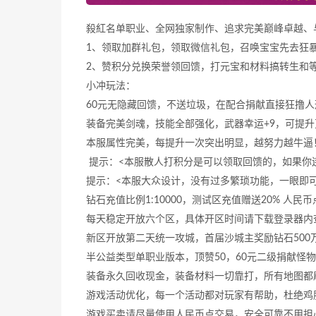
殺紅名单职业、全网独家制作、追求完美巅峰卓越、
1、领取加群礼包，领取微信礼包，召唤宝宝先去狂暴
2、赞积分兑换荣誉领回馈，打元宝和材料搞转生和
小冲玩法：
60元无隐藏回馈，不送垃圾，在配合捐献直接狂撸
装备完美剑魂，技能全部强化，武器幸运+9，可提
本服属性完美，每提升一次突出明显，越努力越牛逼
提示：<本服散人打积分是可以领取回馈的，如果你
提示：<本服大众设计，没有过多繁琐功能，一眼即
钻石充值比例1:10000，测试区充值赠送20% 人民币点
每天稳定开放六个区，具体开区时间请下载登录器内
新区开放第二天统一攻城，首届沙城主奖励钻石500
半公益类型单职业版本，顶赞50，60元二级捐献怪
装备永久回收现金，装备材料一切靠打，所有地图都刷
游戏活动优化，每一个活动都对玩家有帮助，杜绝鸡
游戏买卖请尽量使用人民币点交易，安全可靠不用担