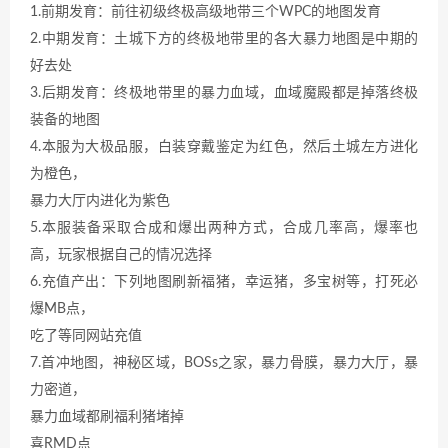
1.前期发育：前往初级终极高级地带三个WPC的地图发育
2.中期发育：土城下方的终极地带里的各大暴力地图是中期的
好去处
3.后期发育：终极地带里的暴力血域，血域魔殿都是掉落终极
装备的地图
4.本服为大极品服，白装穿戴鉴定为红色，然后土城左方进化
为橙色，
暴力大厅内进化为紫色
5.本服装备采取合成和爆出两种方式，合成几率高，爆率也
高，玩家根据自己的情况选择
6.充值产出：下列地图刷新福猪，幸运猪，多宝树等，打死必
爆MB点，
吃了等同网站充值
7.首冲地图，神秘区域，BOSs之家，暴力骨膜，暴力大厅，暴
力密道，
暴力血域都刷福利猪堵掉
喜RMD点