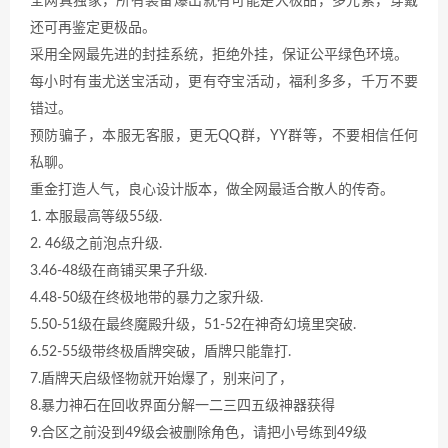
全网真独家，所有装备爆出就有可能是大极品，多元素，穿戴
还可再鉴定更极品。
采用全网最先进的封挂系统，拒绝外挂，保证公平绿色环境。
每小时有蚩尤送宝活动，更有夺宝活动，福利多多，千万不要
错过。
预防骗子，本服无客服，更无QQ群，YY群等，不要相信任何
私聊。
重金打造人气，良心设计版本，做全网最适合散人的传奇。
1. 本服最高等级55级.
2. 46级之前泡点升级.
3.46-48级在商铺买果子升级.
4.48-50级在终极地带的暴力之家升级.
5.50-51级在最终魔殿升级，51-52在神奇幻境里突破.
6.52-55级带终极盾牌突破，盾牌只能靠打.
7.盾牌天启级怪物就开始爆了，别来问了，
8.暴力神石在回收界面分解一二三四五级神器获得
9.合区之前没到49级会被删除角色，请把小号练到49级