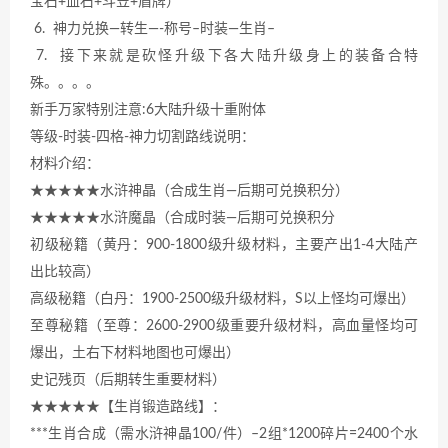
宝石+血石+斗笠+盾牌）
6. 神力兑换—转生—-称号–时装—生肖–
7. 接下来就是砍怪升级下各大陆升级身上的装备合特
殊。。。。
新手万家特别注意:6大陆升级十重附体
等级-时装-四格-神力切割路线说明：
材料介绍：
★★★★★水浒神晶（合成生肖—后期可兑换积分）
★★★★★水浒魔晶（合成时装—后期可兑换积分
初级秘籍（黄丹：900-1800级升级材料，主要产出1-4大陆产
出比较高）
高级秘籍（白丹：1900-2500级升级材料，S以上怪均可爆出）
至尊秘籍（至尊：2600-2900级重要升级材料，高血量怪均可
爆出，土右下材料地图也可爆出）
史记残页（后期转生重要材料）
★★★★★【生肖锻造路线】：
***生肖合成（需水浒神晶100/件）–2组*1200碎片=2400个水