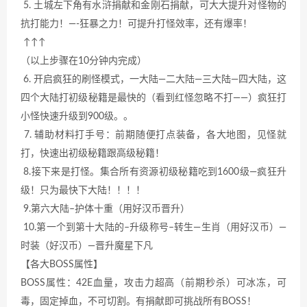
5. 土城左下角有水浒捐献和金刚石捐献，可大大提升对怪物的
抗打能力！—-狂暴之力！可提升打怪效率，还有爆率！
↑↑↑
（以上步骤在10分钟内完成）
6. 开启疯狂的刷怪模式，一大陆—二大陆—三大陆—四大陆，这
四个大陆打初级秘籍是最快的（看到红怪忽略不打——）疯狂打
小怪快速升级到900级。。
7. 辅助材料打手号：前期随便打点装备，各大地图，见怪就
打，快速出初级秘籍跟高级秘籍！
8.接下来是打怪。集合所有资源初级秘籍吃到1600级—疯狂升
级！只为最快下大陆！！！！
9.第六大陆–护体十重（用好汉币晋升）
10.第一个到第十大陆的–升级称号–转生—生肖（用好汉币）—
时装（好汉币）—晋升魔星下凡
【各大BOSS属性】
BOSS属性：42E血量，攻击力超高（前期秒杀）可冰冻，可
毒，固定掉血，不可切割。有捐献即可挑战所有BOSS！