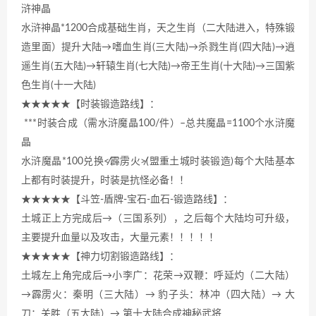
浒神晶
水浒神晶*1200合成基础生肖，天之生肖（二大陆进入，特殊锻
造里面）提升大陆→嗜血生肖(三大陆)→杀戮生肖(四大陆)→逍
遥生肖(五大陆)→轩辕生肖(七大陆)→帝王生肖(十大陆)→三国紫
色生肖(十一大陆)
★★★★★【时装锻造路线】：
***时装合成（需水浒魔晶100/件）–总共魔晶=1100个水浒魔
晶
水浒魔晶*100兑换≮霹雳火≯(盟重土城时装锻造)每个大陆基本
上都有时装提升，时装是抗怪必备！！
★★★★★【斗笠-盾牌-宝石-血石-锻造路线】：
土城正上方完成后→（三国系列），之后每个大陆均可升级，
主要提升血量以及攻击，大量元素！！！！！
★★★★★【神力切割锻造路线】：
土城左上角完成后→小李广：花荣→双鞭：呼延灼（二大陆）
→霹雳火：秦明（三大陆）→ 豹子头：林冲（四大陆）→ 大
刀：关胜（五大陆）→ 第十大陆合成神秘武将