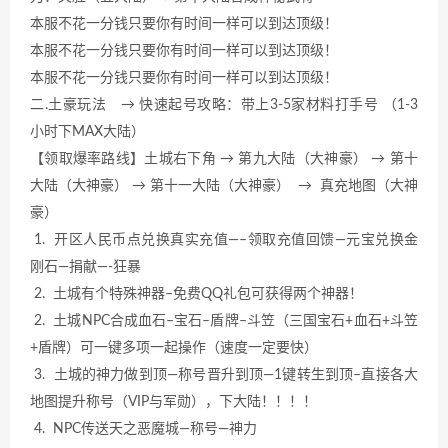
本服不花一分钱只要你有时间一样可以到达顶级！
本服不花一分钱只要你有时间一样可以到达顶级！
本服不花一分钱只要你有时间一样可以到达顶级！
二.土豪玩法 → 快速起号攻略：带上3-5家材料打手号 （1-3
小时下MAX大陆）
【领取爆率路线】土城右下角 → 第九大陆（大神豪） → 第十
大陆（大神豪） → 第十一大陆（大神豪） → 真充地图（大神
豪）
1. 开区人民币点兑换真实充值—–领取充值回馈—元宝兑换金
刚石—捐献—-狂暴
2. 土城有个特殊神器–免费QQ礼包可获得两个神器！
2. 土城NPC合成血石–宝石–盾牌–斗笠（三国宝石+血石+斗笠
+盾牌）可一键多项一起操作（速度一定要快）
3. 土城的神力做到顶—称号晋升到顶—1键转生到顶–直接各大
地图提升称号（VIP与军勋），下大陆！！！！
4. NPC传送天之恶魔城—称号—神力