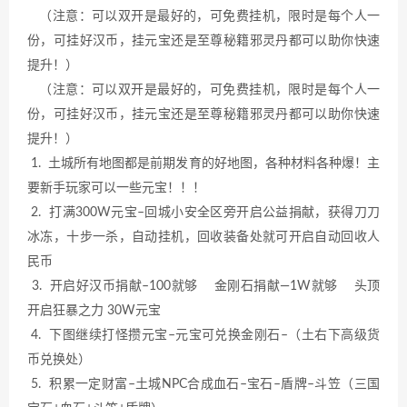
（注意：可以双开是最好的，可免费挂机，限时是每个人一
份，可挂好汉币，挂元宝还是至尊秘籍邪灵丹都可以助你快速
提升！）
（注意：可以双开是最好的，可免费挂机，限时是每个人一
份，可挂好汉币，挂元宝还是至尊秘籍邪灵丹都可以助你快速
提升！）
1. 土城所有地图都是前期发育的好地图，各种材料各种爆！主
要新手玩家可以一些元宝！！！
2. 打满300W元宝–回城小安全区旁开启公益捐献，获得刀刀
冰冻，十步一杀，自动挂机，回收装备处就可开启自动回收人
民币
3. 开启好汉币捐献–100就够 金刚石捐献—1W就够 头顶
开启狂暴之力 30W元宝
4. 下图继续打怪攒元宝–元宝可兑换金刚石–（土右下高级货
币兑换处）
5. 积累一定财富–土城NPC合成血石–宝石–盾牌–斗笠（三国