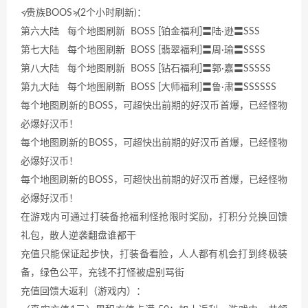
≮贵族BOOS≯(2个小时刷新)：
第六大陆 每个地图刷新 BOSS [铂金福利]〓陆·逊〓SSS
第七大陆 每个地图刷新 BOSS [翡翠福利]〓周·瑜〓SSSS
第八大陆 每个地图刷新 BOSS [钻石福利]〓郭·嘉〓SSSSS
第九大陆 每个地图刷新 BOSS [大师福利]〓鲁·肃〓SSSSSS
每个地图刷新的BOSS，可超快出前期的好汉币首爆，已经怪物
必爆好汉币！
每个地图刷新的BOSS，可超快出前期的好汉币首爆，已经怪物
必爆好汉币！
每个地图刷新的BOSS，可超快出前期的好汉币首爆，已经怪物
必爆好汉币！
在游戏内可通过打装备抢福利怪抢限时奖励，打积分兑换回馈
礼包，散人逆袭翻盘谁都干
充值只能保证起步快，打装备看脸，人人都有机会打到终极装
备，绿色公平，充钱不打怪被虐别骂街
充值回馈大返利（游戏内）：