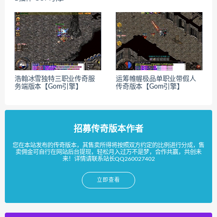
浩翰冰雪独特三职业传奇服
运筹帷幄极品单职业带假人
务端版本【Gom引擎】
传奇版本【Gom引擎】
招募传奇版本作者
您在本站发布的传奇版本，其售卖所得将按照双方约定的比例进行分成，售
卖佣金可自行在网站后台提现，轻松月入过万不是梦，合作共赢，共创未
来！详情请联系站长QQ260027402
立即查看