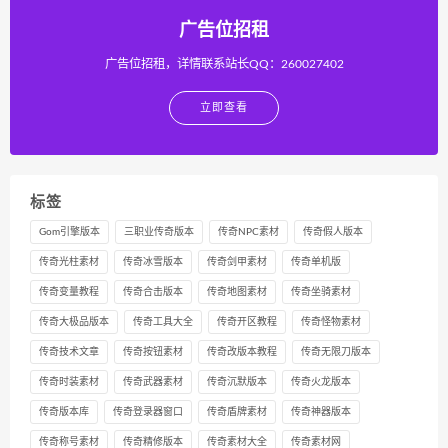
广告位招租
广告位招租，详情联系站长QQ：260027402
立即查看
标签
Gom引擎版本
三职业传奇版本
传奇NPC素材
传奇假人版本
传奇光柱素材
传奇冰雪版本
传奇剑甲素材
传奇单机版
传奇变量教程
传奇合击版本
传奇地图素材
传奇坐骑素材
传奇大极品版本
传奇工具大全
传奇开区教程
传奇怪物素材
传奇技术文章
传奇按钮素材
传奇改版本教程
传奇无限刀版本
传奇时装素材
传奇武器素材
传奇沉默版本
传奇火龙版本
传奇版本库
传奇登录器窗口
传奇盾牌素材
传奇神器版本
传奇称号素材
传奇精修版本
传奇素材大全
传奇素材网