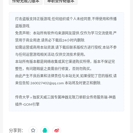
传奇无限刀版本
单职业传奇版本
打击盗版支持正版游戏,任何组织或个人未经同意,不得使用和传播
盗版游戏.
免责声明：本站所有软件均来源网友提供.仅作为学习交流使用.严
禁用于商业用途.请务必下载后24小时内删除.
如需运营或商用本站资源,请下载后联系版权方进行授权,本站不参
与任何运营游戏相关活动,仅供交流技术使用。
本站所有版本都是网络收集或其它渠道购买所得，版本不保证完
整性，有问题瑕疵之类需自行修复，否则勿购买。
由此产生不良后果和法律责任与本站无关,如果侵犯了您的版权,请
来信告知 260027402@qq.com 本站将及时更正和删除.
传奇大学
»
独家天威三国专属神器无限刀单职业传奇服务端-神盾
插件-GOM引擎
分享到：