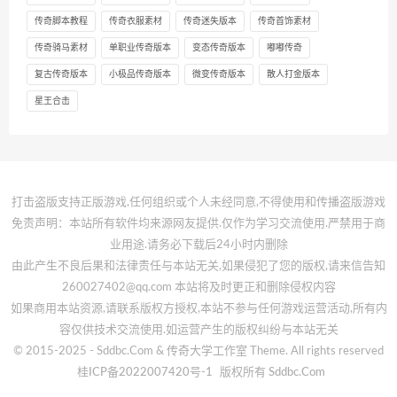
传奇脚本教程
传奇衣服素材
传奇迷失版本
传奇首饰素材
传奇骑马素材
单职业传奇版本
变态传奇版本
嘟嘟传奇
复古传奇版本
小极品传奇版本
微变传奇版本
散人打金版本
星王合击
打击盗版支持正版游戏,任何组织或个人未经同意,不得使用和传播盗版游戏
免责声明：本站所有软件均来源网友提供.仅作为学习交流使用.严禁用于商
业用途.请务必下载后24小时内删除
由此产生不良后果和法律责任与本站无关,如果侵犯了您的版权,请来信告知
260027402@qq.com 本站将及时更正和删除侵权内容
如果商用本站资源,请联系版权方授权,本站不参与任何游戏运营活动,所有内
容仅供技术交流使用.如运营产生的版权纠纷与本站无关
© 2015-2025 - Sddbc.Com & 传奇大学工作室 Theme. All rights reserved
桂ICP备2022007420号-1
版权所有 Sddbc.Com