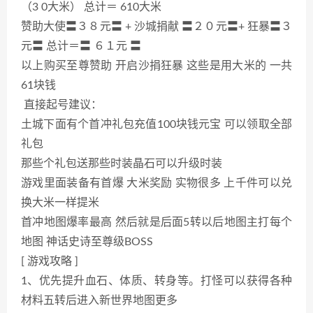
（3 0大米） 总计＝ 610大米
赞助大使〓３８元〓 + 沙城捐献 〓２０元〓+ 狂暴〓３
元〓 总计＝〓 ６１元 〓
以上购买至尊赞助 开启沙捐狂暴 这些是用大米的 一共
61块钱
直接起号建议：
土城下面有个首冲礼包充值100块钱元宝 可以领取全部
礼包
那些个礼包送那些时装晶石可以升级时装
游戏里面装备有首爆 大米奖励 实物很多 上千件可以兑
换大米一样提米
首冲地图爆率最高 然后就是后面5转以后地图主打每个
地图 神话史诗至尊级BOSS
[ 游戏攻略 ]
1、优先提升血石、体质、转身等。打怪可以获得各种
材料五转后进入新世界地图更多