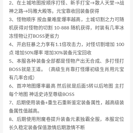
2、在土城地图按顺序打怪、新手打宝→散人天堂→战
神之路→玛雅大殿等。元宝靠收回装备获得
3、怪物顺序 按血量难度爆率越高，土城切割之力可随
机获得对怪物的切割 10-888 随机获得，时装有几率冰
冻怪物让打BOSS更省力
4、开启狂暴之力享有1.1倍攻击力，对怪切割增加 100
点 增加50%爆率 增加30%装备元宝回收
5、本服各种装备全部都是怪物产出无合成、多打怪打
BOSS就是王道。（高级生肖靠打怪爆初级生肖用元宝
有几率合成）
6、首冲地图爆率最高 然后就是后面5转以后地图 主打
每个地图 神话史诗至尊级BOSS
7、后期使用装备+重生石重新鉴定装备属性，越高级装
备属性值越高。
8、后期使用附魔卷提升装备元素独霸全服，本服定位
长久稳定装备保值激情后期激情不断