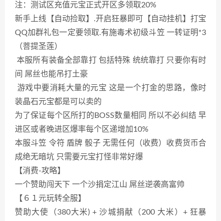
注：测试区充值元宝正式开区多领取20%
新手上线【自动捡取】.开启狂暴即可【自动挂机】打宝
QQ加群礼包一定要领取.有施毒术初级斗笠 一转证明*3
（菩提圣莲）
本服所有装备全部靠打 包括特殊 统统靠打 只要你有时
间 屌丝也能吊打土豪
游戏中要消耗大量的元宝 这是一个打金的思路，像时
装晶石元宝都是可以卖的
为了保证每个区所打的BOSS数量相同 所以不必纠结 早
进区或者晚进区爆率每个区递增加10%
本服斗笠 令符 盾牌 骰子 无需任何（收费）收费货币合
成绝无暗坑 只需要元宝打怪非常好爆
【消费-攻略】
一个赞助闯天下 一个沙捐定江山 屌丝逆袭高富帅
【６１元玩转全服】
赞助大使（380大米) + 沙城捐献（200 大米）+ 狂暴