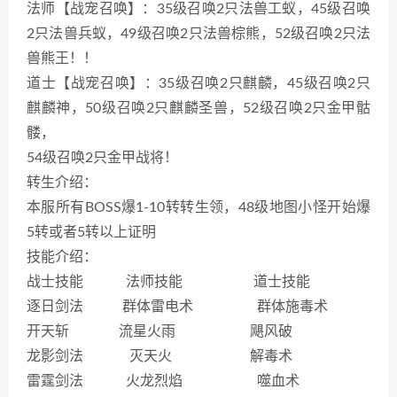
法师【战宠召唤】：35级召唤2只法兽工蚁，45级召唤
2只法兽兵蚁，49级召唤2只法兽棕熊，52级召唤2只法
兽熊王！！
道士【战宠召唤】：35级召唤2只麒麟，45级召唤2只
麒麟神，50级召唤2只麒麟圣兽，52级召唤2只金甲骷
髅，
54级召唤2只金甲战将！
转生介绍：
本服所有BOSS爆1-10转转生领，48级地图小怪开始爆
5转或者5转以上证明
技能介绍：
战士技能 法师技能 道士技能
逐日剑法 群体雷电术 群体施毒术
开天斩 流星火雨 飓风破
龙影剑法 灭天火 解毒术
雷霆剑法 火龙烈焰 噬血术