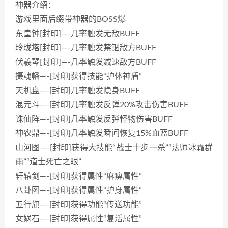
神器介绍：
游戏里面后缀带神器的BOSS爆
东皇钟[封印]—-几率触发无敌BUFF
玲珑塔[封印]—-几率触发禁锢敌方BUFF
伏羲琴[封印]—-几率触发减速敌方BUFF
摄魂幡—-[封印]获得技能“护体神盾”
天机盘—-[封印]几率触发隐身BUFF
混元斗—-[封印]几率触发反弹20%攻击伤害BUFF
诛仙阵—-[封印]几率触发反弹怪物伤害BUFF
神农鼎—-[封印]几率触发瞬间恢复15%血蓝BUFF
山河图—-[封印]获得大技能“战士十步一杀”“法师冰霜群
雨”“道士死亡之眼”
轩辕剑—-[封印]获得属性“麻痹属性”
八卦图—-[封印]获得属性“护身属性”
五行旗—-[封印]获得功能“传送功能”
女娲石—-[封印]获得属性“复活属性”