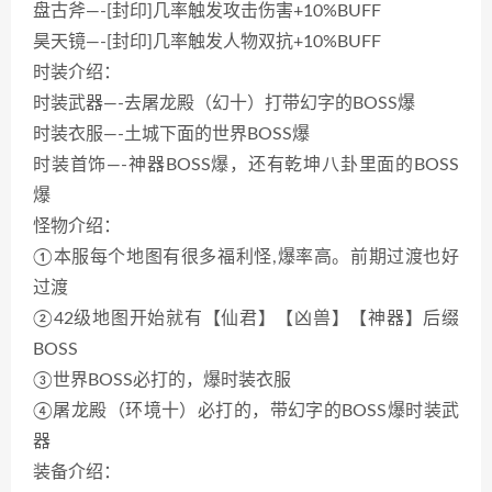
盘古斧—-[封印]几率触发攻击伤害+10%BUFF
昊天镜—-[封印]几率触发人物双抗+10%BUFF
时装介绍：
时装武器—-去屠龙殿（幻十）打带幻字的BOSS爆
时装衣服—-土城下面的世界BOSS爆
时装首饰—-神器BOSS爆，还有乾坤八卦里面的BOSS
爆
怪物介绍：
①本服每个地图有很多福利怪,爆率高。前期过渡也好
过渡
②42级地图开始就有【仙君】【凶兽】【神器】后缀
BOSS
③世界BOSS必打的，爆时装衣服
④屠龙殿（环境十）必打的，带幻字的BOSS爆时装武
器
装备介绍：